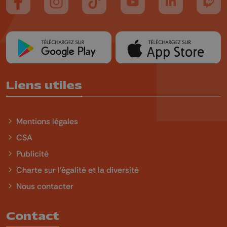
Suivez-nous sur FaceBook
Suivez-nous sur Instagram
Suivez-nous sur TikTok
Suivez-nous sur YouTube
Suivez-nous sur
Suiv
Liens utiles
Mentions légales
CSA
Publicité
Charte sur l'égalité et la diversité
Nous contacter
Contact