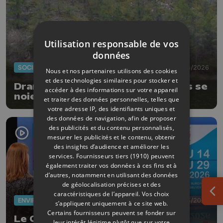
Utilisation responsable de vos
données
SOCIÉTÉ
24/06/2026
Nous et nos partenaires utilisons des cookies
et des technologies similaires pour stocker et
Drame à Sprimont : 2 adolescents se
accéder à des informations sur votre appareil
noient dans une carrière
et traiter des données personnelles, telles que
votre adresse IP, des identifiants uniques et
des données de navigation, afin de proposer
des publicités et du contenu personnalisés,
mesurer les publicités et le contenu, obtenir
des insights d’audience et améliorer les
services.
Fournisseurs tiers (1910)
peuvent
également traiter vos données à ces fins et à
d’autres, notamment en utilisant des données
de géolocalisation précises et des
caractéristiques de l’appareil. Vos choix
Ouv
ENVIRONNEMENT
20/03/2026
s’appliquent uniquement à ce site web.
Certains fournisseurs peuvent se fonder sur
Le Contrat de rivière Meuse Aval
leur intérêt légitime plutôt que sur votre