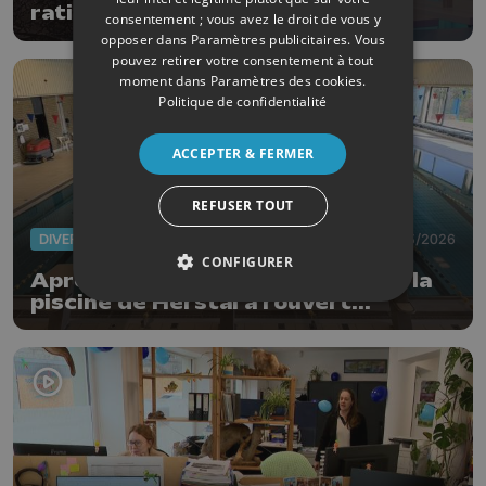
ratifie son plan 2026-2028
consentement ; vous avez le droit de vous y
opposer dans
Paramètres publicitaires
. Vous
pouvez retirer votre consentement à tout
moment dans
Paramètres des cookies
.
Politique de confidentialité
ACCEPTER & FERMER
REFUSER TOUT
DIVERS
12/03/2026
CONFIGURER
Après 3 semaines de fermeture, la
piscine de Herstal a rouvert...