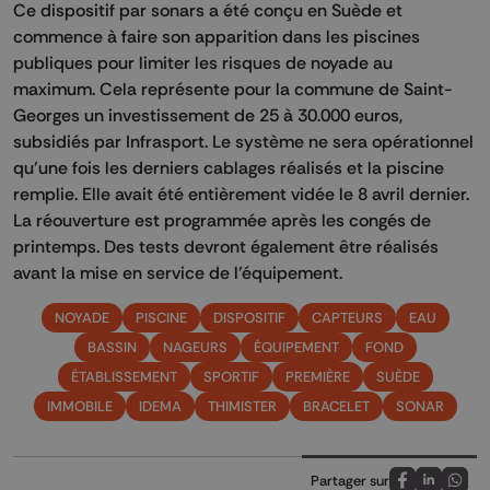
Ce dispositif par sonars a été conçu en Suède et
commence à faire son apparition dans les piscines
publiques pour limiter les risques de noyade au
maximum. Cela représente pour la commune de Saint-
Georges un investissement de 25 à 30.000 euros,
subsidiés par Infrasport. Le système ne sera opérationnel
qu’une fois les derniers cablages réalisés et la piscine
remplie. Elle avait été entièrement vidée le 8 avril dernier.
La réouverture est programmée après les congés de
printemps. Des tests devront également être réalisés
avant la mise en service de l’équipement.
NOYADE
PISCINE
DISPOSITIF
CAPTEURS
EAU
BASSIN
NAGEURS
ÉQUIPEMENT
FOND
ÉTABLISSEMENT
SPORTIF
PREMIÈRE
SUÈDE
IMMOBILE
IDEMA
THIMISTER
BRACELET
SONAR
Partager sur