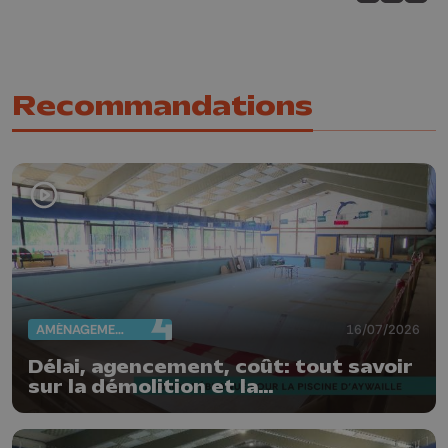
Partagez sur
Partagez 
Parta
Recommandations
AMÉNAGEMENT DU TERRITOIRE
16/07/2026
Délai, agencement, coût: tout savoir
sur la démolition et la
reconstruction de la piscine
d'Aywaille