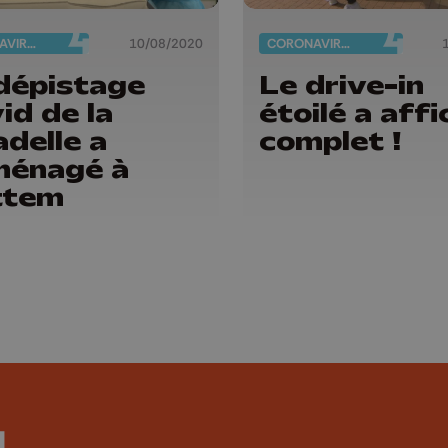
CORONAVIRUS
10/08/2020
CORONAVIRUS
dépistage
Le drive-in
id de la
étoilé a affi
adelle a
complet !
ménagé à
ttem