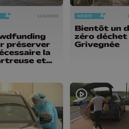
11/12/2020
SOCIÉTÉ
Bientôt un d
wdfunding
zéro déchet
r préserver
Grivegnée
nécessaire la
rtreuse et
 autres
aces verts
geois