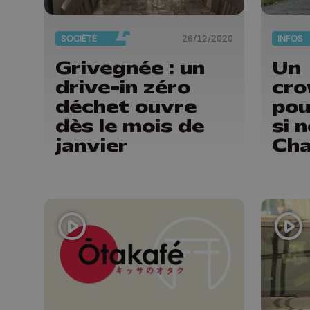
SOCIÉTÉ
26/12/2020
INFOS
Grivegnée : un
Un
drive-in zéro
cro
déchet ouvre
pou
dès le mois de
si 
janvier
Cha
les
esp
lié