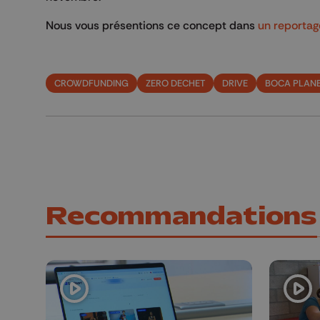
Nous vous présentions ce concept dans
un reportag
CROWDFUNDING
ZERO DECHET
DRIVE
BOCA PLAN
Recommandations