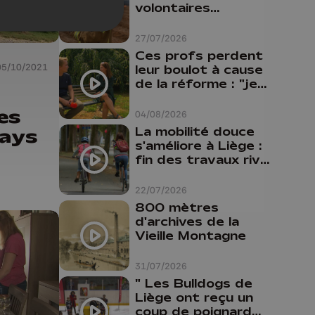
volontaires
disponibles en
province de Liège :
27/07/2026
"Un citoyen qui
Ces profs perdent
n'est formé ne
05/10/2021
leur boulot à cause
peut pas nous
de la réforme : "je
aider"
travaillais bien plus
comme prof que
es
04/08/2026
comme
La mobilité douce
Fays
pharmacienne"
s'améliore à Liège :
fin des travaux rive
gauche, pistes
cyclo-piétonnes
22/07/2026
Avroy et
800 mètres
Guillemins...
d'archives de la
Vieille Montagne
31/07/2026
" Les Bulldogs de
Liège ont reçu un
coup de poignard