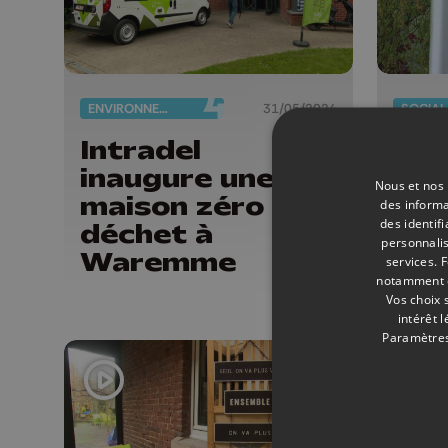
ENVIRONNEMENT
31/05/2024
SOCIAL
Intradel
ETA
inaugure une
un
Nous et nos 
maison zéro
cro
des informa
des identif
déchet à
pou
personnalis
Waremme
les
services.
F
notamment en
tra
Vos choix 
intérêt 
Paramètres