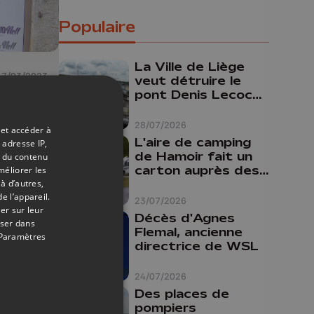
Populaire
La Ville de Liège
17/03/2023
veut détruire le
pont Denis Lecocq
ces
mais manque de
our
budget pour le
28/07/2026
 et accéder à
faire
L'aire de camping
 adresse IP,
de Hamoir fait un
t du contenu
un
carton auprès des
méliorer les
à d’autres,
touristes
e l’appareil.
23/07/2026
er sur leur
Décès d'Agnes
oser dans
Flemal, ancienne
Paramètres
directrice de WSL
24/07/2026
Des places de
pompiers