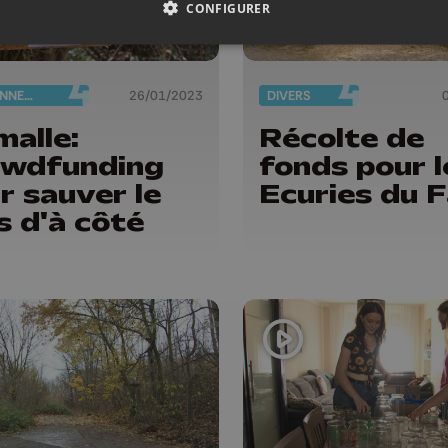
CONFIGURER
ENVIRONNEMENT
26/01/2023
DIVERS
malle:
Récolte de
owdfunding
fonds pour l
r sauver le
Ecuries du 
s d'à côté