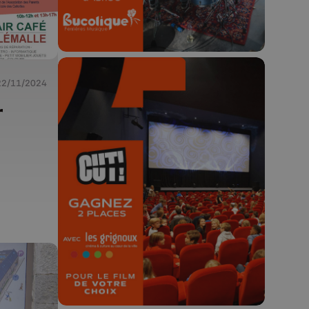
22/11/2024
r
🎬 Concours CUT x
Les Grignoux ✨
Concours permanent - 2 places à
gagner chaque semaine !