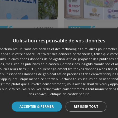
16/04/2024
SOCIAL
 Jean Gielen:
Le rêve de 
Utilisation responsable de vos données
Ouffétois p
partenaires utilisons des cookies et des technologies similaires pour stocker
wdfunding
leur fille,
tions sur votre appareil et traiter des données personnelles, telles que votre
iants uniques et des données de navigation, afin de proposer des publicités e
r améliorer
porteuse d'
és, mesurer les publicités et le contenu, obtenir des insights d’audience et a
 conditions de
handicap
ournisseurs tiers (1910)
peuvent également traiter vos données à ces fins et 
 utilisant des données de géolocalisation précises et des caractéristiques d
vail
s’appliquent uniquement à ce site web. Certains fournisseurs peuvent se fond
légitime plutôt que sur votre consentement ; vous avez le droit de vous y opp
 publicitaires
. Vous pouvez retirer votre consentement à tout moment dans
des cookies
.
Politique de confidentialité
ACCEPTER & FERMER
REFUSER TOUT