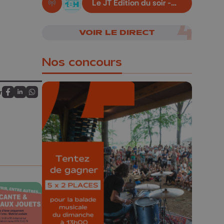
Le JT Edition du soir -
En live!
05/08/2026
VOIR LE DIRECT
Nos concours
r
Partagez sur FaceBook
Partagez sur LinkedIn
Partagez sur Whatsapp
🎁 Gagnez 5x2
places pour le
Bucolique Ferrières
Festival 🌿🎶
Concours valable jusqu'au 9 août,
23h59.