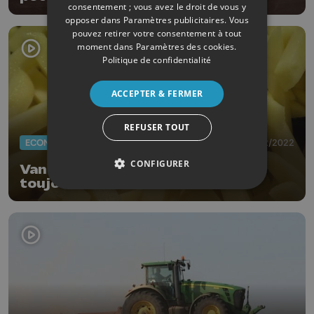
consentement ; vous avez le droit de vous y
opposer dans
Paramètres publicitaires
. Vous
pouvez retirer votre consentement à tout
moment dans
Paramètres des cookies
.
Politique de confidentialité
ACCEPTER & FERMER
REFUSER TOUT
ECONOMIE
03/02/2022
CONFIGURER
Van Colen Potatoes: la frite a
toujours la cote !