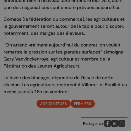
entendent bien à nouveau faire entendre leur voix, alors
que des négociations sont encore prévues aujourd'hui.
Comeos (la fédération du commerce), les agriculteurs et
le gouvernement seront autour de la table pour discuter,
notamment, des marges des éleveurs.
"On attend vraiment aujourd'hui du concret, on voulait
remettre la pression sur les grandes surfaces" témoigne
Gary Vanvinckenroye, agriculteur et membre de la
Fédération des Jeunes Agriculteurs.
La levée des blocages dépendra de l'issue de cette
réunion. Les agriculteurs resteront à Villers-Le-Bouillet au
moins jusqu'à 18h ce vendredi.
AGRICULTEURS
FERMIERS
Partager sur
Partagez sur
Partagez 
Parta