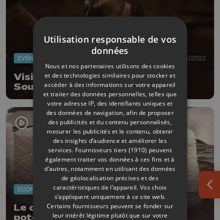
Utilisation responsable de vos
données
EVÈNEMENTS
25/06/2022
Nous et nos partenaires utilisons des cookies
et des technologies similaires pour stocker et
Visites gratuites de fermes à
accéder à des informations sur votre appareil
Soumagne, Esneux, Stoumont,
et traiter des données personnelles, telles que
Donceel, Berloz et Awans ce week-
votre adresse IP, des identifiants uniques et
end
des données de navigation, afin de proposer
des publicités et du contenu personnalisés,
mesurer les publicités et le contenu, obtenir
des insights d’audience et améliorer les
services.
Fournisseurs tiers (1910)
peuvent
également traiter vos données à ces fins et à
d’autres, notamment en utilisant des données
de géolocalisation précises et des
caractéristiques de l’appareil. Vos choix
Ouv
ECONOMIE
10/06/2022
s’appliquent uniquement à ce site web.
Certains fournisseurs peuvent se fonder sur
Le chanvre textile a de réelles
leur intérêt légitime plutôt que sur votre
potentialités en Belgique