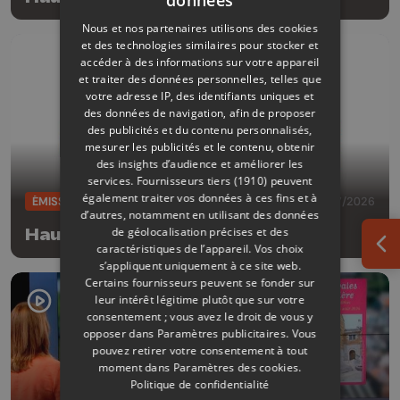
Nous et nos partenaires utilisons des cookies
et des technologies similaires pour stocker et
accéder à des informations sur votre appareil
et traiter des données personnelles, telles que
votre adresse IP, des identifiants uniques et
des données de navigation, afin de proposer
des publicités et du contenu personnalisés,
mesurer les publicités et le contenu, obtenir
des insights d’audience et améliorer les
services.
Fournisseurs tiers (1910)
peuvent
également traiter vos données à ces fins et à
ÉMISSIONS
11/07/2026
d’autres, notamment en utilisant des données
de géolocalisation précises et des
Hauts détour
caractéristiques de l’appareil. Vos choix
Ouv
s’appliquent uniquement à ce site web.
Certains fournisseurs peuvent se fonder sur
leur intérêt légitime plutôt que sur votre
consentement ; vous avez le droit de vous y
opposer dans
Paramètres publicitaires
. Vous
pouvez retirer votre consentement à tout
moment dans
Paramètres des cookies
.
Politique de confidentialité