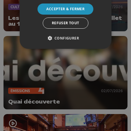
CULTURE
08/07/2026
ACCEPTER & FERMER
Les Estivales en Volière : du 11 juillet
REFUSER TOUT
au 16 août
CONFIGURER
ÉMISSIONS
02/07/2026
Quai découverte