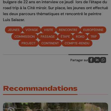
bulgare de 22 ans en interview ce jeudi lors de l’étape du
road trip à la Cité miroir. Sur place, les jeunes ont effectué
les deux parcours thématiques et rencontré le peintre
Luis Salazar.
JEUNES
VOYAGE
VISITE
RENCONTRE
EUROPÉENNE
COMMISSION
PASSAGE
ÉTAPE
ROAD
TRIP
PROJECT
CONTINENT
COMPTE-RENDU
Partager sur
Partagez sur
Partagez 
Parta
Recommandations