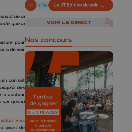
Le JT Edition du soir -
En live!
06/08/2026
venant de la
VOIR LE DIRECT
taté que la
Nos concours
mesure pour
sera de voir
n en connaît
🎁 Gagnez 5x2
jusqu'à des
places pour le
e le docteur
Bucolique Ferrières
e car quand
Festival 🌿🎶
Concours valable jusqu'au 9 août,
nstitut Vias
23h59.
te avant de