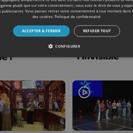
légitime plutôt que sur votre consentement ; vous avez le droit de vous y opp
 publicitaires
. Vous pouvez retirer votre consentement à tout moment dans
des cookies
.
Politique de confidentialité
SOCIÉTÉ
MENTS
03/07/2026
Surdicécité 
 Ardentes :
ACCEPTER & FERMER
REFUSER TOUT
drapeaux po
ans de
rendre visib
CONFIGURER
ique... et de
l'invisible
e !