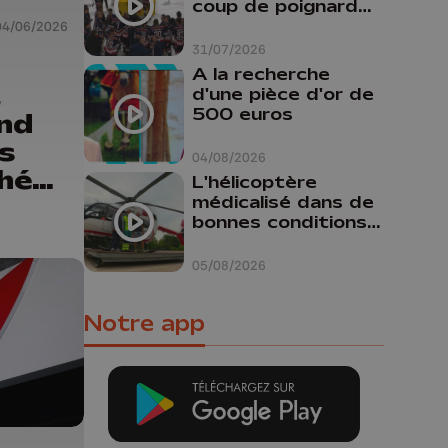
coup de poignard
dans le dos "
04/06/2026
31/07/2026
A la recherche
t
d'une pièce d'or de
500 euros
and
s
04/08/2026
phées
L'hélicoptère
médicalisé dans de
la
bonnes conditions à
Oupeye
05/08/2026
Notre app