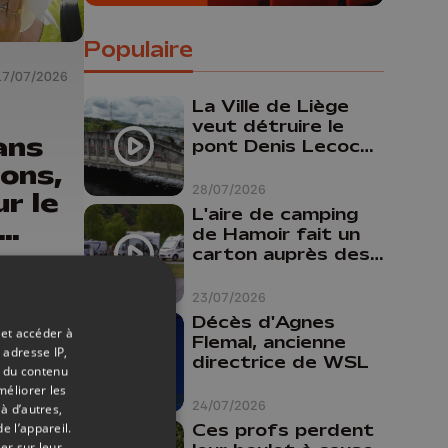
Populaire
17/07/2026
La Ville de Liège
veut détruire le
ans
pont Denis Lecocq
mais manque de
ons,
budget pour le
28/07/2026
r le
faire
L'aire de camping
de Hamoir fait un
carton auprès des
touristes
23/07/2026
Décès d'Agnes
 et accéder à
Flemal, ancienne
 adresse IP,
directrice de WSL
t du contenu
méliorer les
24/07/2026
à d’autres,
Ces profs perdent
e l’appareil.
er sur leur