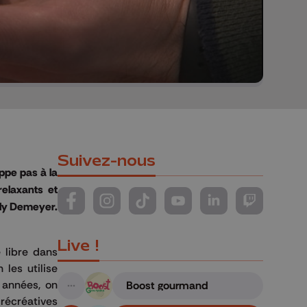
Suivez-nous
ppe pas à la
relaxants et
illy Demeyer.
Suivez-nous sur FaceBook
Suivez-nous sur Instagram
Suivez-nous sur TikTok
Suivez-nous sur YouTube
Suivez-nous sur Li
Suivez-nous
Live !
 libre dans
les utilise
 années, on
Boost gourmand
A suivre
 récréatives