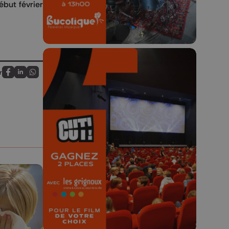
ébut février
r
Partagez sur FaceBook
Partagez sur LinkedIn
Partagez sur Whatsapp
🎬 Concours CUT x
Les Grignoux ✨
Concours permanent - 2 places à
gagner chaque semaine !