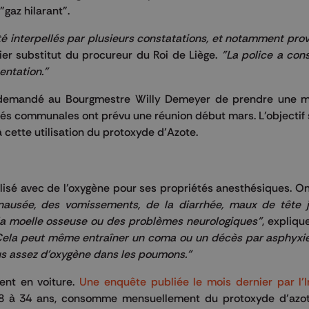
"gaz hilarant".
é interpellés par plusieurs constatations, et notamment pro
ier substitut du procureur du Roi de Liège.
"La police a cons
entation."
 a demandé au Bourgmestre Willy Demeyer de prendre une 
ités communales ont prévu une réunion début mars. L’objectif 
cette utilisation du protoxyde d’Azote.
utilisé avec de l’oxygène pour ses propriétés anesthésiques. O
 nausée, des vomissements, de la diarrhée, maux de tête 
la moelle osseuse ou des problèmes neurologiques"
, expliqu
Cela peut même entraîner un coma ou un décès par asphyxi
lus assez d'oxygène dans les poumons."
ent en voiture.
Une enquête publiée le mois dernier par l’I
 18 à 34 ans, consomme mensuellement du protoxyde d’azo