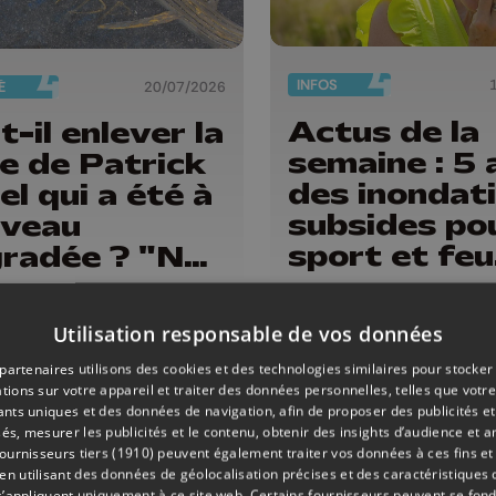
INFOS
É
20/07/2026
Actus de la
t-il enlever la
semaine : 5 
le de Patrick
des inondati
el qui a été à
subsides pou
veau
sport et feu
radée ? "Nos
d'artifice
riers sont en
ances"
Utilisation responsable de vos données
partenaires utilisons des cookies et des technologies similaires pour stocker
tions sur votre appareil et traiter des données personnelles, telles que votre
iants uniques et des données de navigation, afin de proposer des publicités e
és, mesurer les publicités et le contenu, obtenir des insights d’audience et a
ournisseurs tiers (1910)
peuvent également traiter vos données à ces fins et 
 utilisant des données de géolocalisation précises et des caractéristiques d
s’appliquent uniquement à ce site web. Certains fournisseurs peuvent se fond