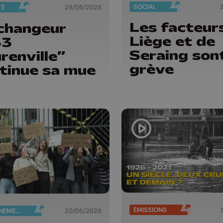
SOCIAL
TÉ
29/05/2026
Les facteur
changeur
Liège et de
33
Seraing son
renville”
grève
tinue sa mue
ÉMISSIONS
ENSEIGNEMENT
20/05/2026