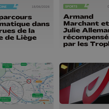
SPORTS
OINE
18/06/2026
Armand
parcours
Marchant e
matique dans
Julie Allem
 rues de la
récompensé
le de Liège
par les Tro
du sport de 
Province de
Liège