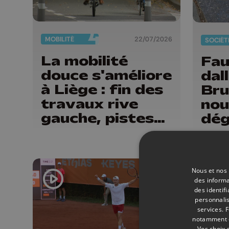
MOBILITÉ
22/07/2026
SOCIÉT
La mobilité
Fau
douce s'améliore
dal
à Liège : fin des
Bru
travaux rive
nou
gauche, pistes
dég
cyclo-piétonnes
ouv
Avroy et
vac
Guillemins...
Nous et nos 
des informa
des identif
personnalis
services.
F
notamment en
Vos choix 