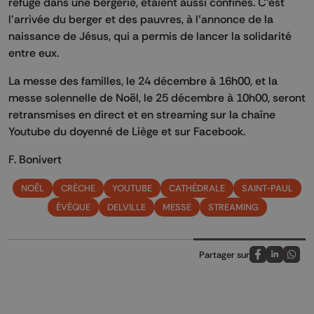
refuge dans une bergerie, étaient aussi confinés. C’est
l’arrivée du berger et des pauvres, à l’annonce de la
naissance de Jésus, qui a permis de lancer la solidarité
entre eux.
La messe des familles, le 24 décembre à 16h00, et la
messe solennelle de Noël, le 25 décembre à 10h00, seront
retransmises en direct et en streaming sur la chaîne
Youtube du doyenné de Liège et sur Facebook.
F. Bonivert
NOËL
CRÈCHE
YOUTUBE
CATHÉDRALE
SAINT-PAUL
ÉVÊQUE
DELVILLE
MESSE
STREAMING
Partager sur
Partagez sur
Partagez 
Parta