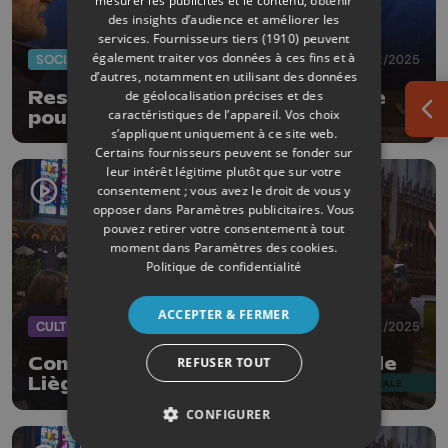
mesurer les publicités et le contenu, obtenir
des insights d’audience et améliorer les
services.
Fournisseurs tiers (1910)
peuvent
également traiter vos données à ces fins et à
SOCIAL
23/12/2025
d’autres, notamment en utilisant des données
Resto du Coeur : un Noël solidaire
de géolocalisation précises et des
caractéristiques de l’appareil. Vos choix
pour tous, même les animaux
Ouv
s’appliquent uniquement à ce site web.
Certains fournisseurs peuvent se fonder sur
leur intérêt légitime plutôt que sur votre
consentement ; vous avez le droit de vous y
opposer dans
Paramètres publicitaires
. Vous
pouvez retirer votre consentement à tout
moment dans
Paramètres des cookies
.
Politique de confidentialité
ACCEPTER & FERMER
CULTURE
22/12/2025
Concert de Noël à la Cathédrale de
REFUSER TOUT
Liège
CONFIGURER