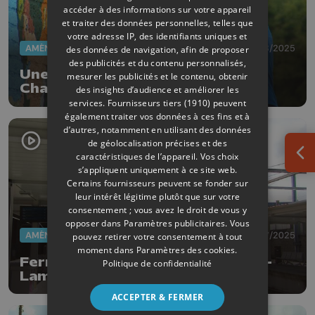
accéder à des informations sur votre appareil
et traiter des données personnelles, telles que
votre adresse IP, des identifiants uniques et
AMÉNAGEMENT DU TERRITOIRE
12/08/2025
des données de navigation, afin de proposer
des publicités et du contenu personnalisés,
Une nouvelle fresque à la gare de
mesurer les publicités et le contenu, obtenir
Chaudfontaine
des insights d’audience et améliorer les
services.
Fournisseurs tiers (1910)
peuvent
également traiter vos données à ces fins et à
d’autres, notamment en utilisant des données
de géolocalisation précises et des
caractéristiques de l’appareil. Vos choix
Ouv
s’appliquent uniquement à ce site web.
Certains fournisseurs peuvent se fonder sur
leur intérêt légitime plutôt que sur votre
consentement ; vous avez le droit de vous y
opposer dans
Paramètres publicitaires
. Vous
AMÉNAGEMENT DU TERRITOIRE
08/07/2025
pouvez retirer votre consentement à tout
moment dans
Paramètres des cookies
.
Fermeture de la gare Liège Saint-
Politique de confidentialité
Lambert
ACCEPTER & FERMER