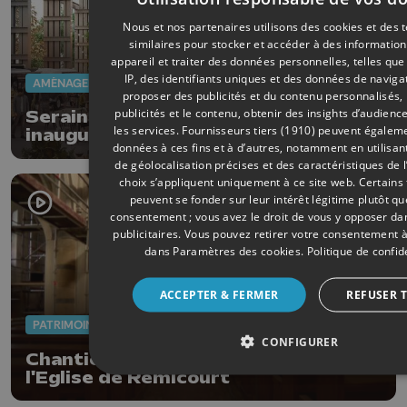
Nous et nos partenaires utilisons des cookies et des 
similaires pour stocker et accéder à des information
appareil et traiter des données personnelles, telles qu
IP, des identifiants uniques et des données de navigat
AMÉNAGEMENT DU TERRITOIRE
15/03/2024
proposer des publicités et du contenu personnalisés,
publicités et le contenu, obtenir des insights d’audienc
Seraing: la Halle Gastronomia
les services.
Fournisseurs tiers (1910)
peuvent égalemen
inaugurée le 4 avril
données à ces fins et à d’autres, notamment en utilisa
de géolocalisation précises et des caractéristiques de l
choix s’appliquent uniquement à ce site web. Certains
peuvent se fonder sur leur intérêt légitime plutôt qu
consentement ; vous avez le droit de vous y opposer d
publicitaires
. Vous pouvez retirer votre consentement 
dans
Paramètres des cookies
.
Politique de confid
ACCEPTER & FERMER
REFUSER 
PATRIMOINE
28/02/2024
CONFIGURER
Chantier de décontamination à
l'Eglise de Remicourt