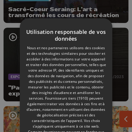
Sacré-Coeur Seraing: L'art a
transformé les cours de récréation
Utilisation responsable de vos
données
Nous et nos partenaires utilisons des cookies
et des technologies similaires pour stocker et
accéder à des informations sur votre appareil
et traiter des données personnelles, telles que
votre adresse IP, des identifiants uniques et
des données de navigation, afin de proposer
EXPOS
02/04/2023
des publicités et du contenu personnalisés,
mesurer les publicités et le contenu, obtenir
"Passion du noir" : Denise Gilles
des insights d’audience et améliorer les
expose à Wégimont Culture
services.
Fournisseurs tiers (1910)
peuvent
également traiter vos données à ces fins et à
d’autres, notamment en utilisant des données
de géolocalisation précises et des
caractéristiques de l’appareil. Vos choix
Ouv
s’appliquent uniquement à ce site web.
Certains fournisseurs peuvent se fonder sur