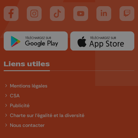
Suivez-nous sur FaceBook
Suivez-nous sur Instagram
Suivez-nous sur TikTok
Suivez-nous sur YouTube
Suivez-nous sur
Suiv
Liens utiles
Mentions légales
CSA
Publicité
Charte sur l'égalité et la diversité
Nous contacter