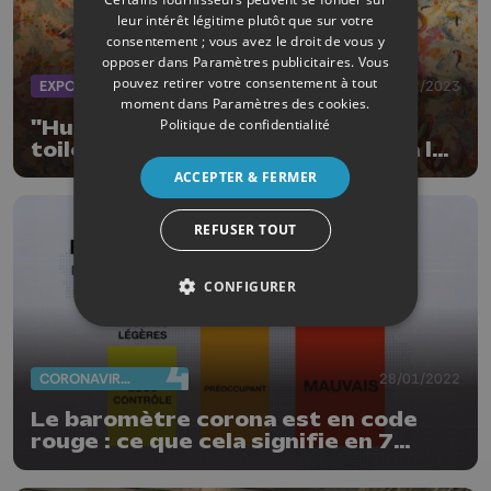
leur intérêt légitime plutôt que sur votre
consentement ; vous avez le droit de vous y
opposer dans
Paramètres publicitaires
. Vous
pouvez retirer votre consentement à tout
EXPOS
18/02/2023
moment dans
Paramètres des cookies
.
Politique de confidentialité
"Humanescences" les poèmes et
toiles de Christophe de Fierlant à la
Villa Gallery
ACCEPTER & FERMER
REFUSER TOUT
CONFIGURER
CORONAVIRUS
28/01/2022
Le baromètre corona est en code
rouge : ce que cela signifie en 7
infographies