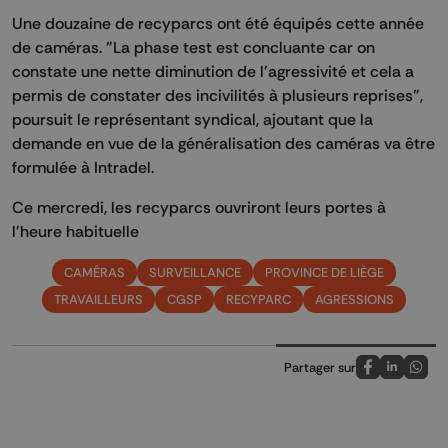
Une douzaine de recyparcs ont été équipés cette année
de caméras. "La phase test est concluante car on
constate une nette diminution de l'agressivité et cela a
permis de constater des incivilités à plusieurs reprises",
poursuit le représentant syndical, ajoutant que la
demande en vue de la généralisation des caméras va être
formulée à Intradel.
Ce mercredi, les recyparcs ouvriront leurs portes à
l'heure habituelle
CAMÉRAS
SURVEILLANCE
PROVINCE DE LIÈGE
TRAVAILLEURS
CGSP
RECYPARC
AGRESSIONS
Partager sur
Partagez sur
Partagez 
Parta