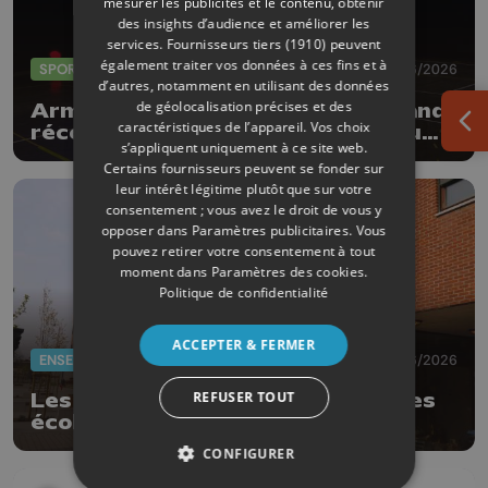
mesurer les publicités et le contenu, obtenir
des insights d’audience et améliorer les
services.
Fournisseurs tiers (1910)
peuvent
également traiter vos données à ces fins et à
SPORTS
04/06/2026
d’autres, notamment en utilisant des données
de géolocalisation précises et des
Armand Marchant et Julie Allemand
caractéristiques de l’appareil. Vos choix
récompensés par les Trophées du
Ouv
s’appliquent uniquement à ce site web.
sport de la Province de Liège
Certains fournisseurs peuvent se fonder sur
leur intérêt légitime plutôt que sur votre
consentement ; vous avez le droit de vous y
opposer dans
Paramètres publicitaires
. Vous
pouvez retirer votre consentement à tout
moment dans
Paramètres des cookies
.
Politique de confidentialité
ACCEPTER & FERMER
ENSEIGNEMENT
02/06/2026
REFUSER TOUT
Les examens sont annulés dans les
écoles de la Province de Liège
CONFIGURER