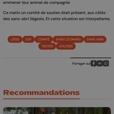
emmener leur animal de compagnie
Ce matin un comité de soutien était présent, aux côtés
des sans-abri liégeois. Et cette situation est interpellante.
LIÈGE
SDF
COMITÉ
SAINT LÉONARD
SANS ABRI
TENTES
SOUTIEN
Partager sur
Partagez sur
Partagez 
Parta
Recommandations