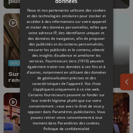
données
plus accessibles aux personnes
sourdes et malentendantes
Nous et nos partenaires utilisons des cookies
et des technologies similaires pour stocker et
accéder à des informations sur votre appareil
et traiter des données personnelles, telles que
votre adresse IP, des identifiants uniques et
des données de navigation, afin de proposer
des publicités et du contenu personnalisés,
mesurer les publicités et le contenu, obtenir
des insights d’audience et améliorer les
services.
Fournisseurs tiers (1910)
peuvent
SOCIÉTÉ
29/06/2026
également traiter vos données à ces fins et à
d’autres, notamment en utilisant des données
Surdicécité : des drapeaux pour
de géolocalisation précises et des
rendre visible l'invisible
caractéristiques de l’appareil. Vos choix
Ouv
s’appliquent uniquement à ce site web.
Certains fournisseurs peuvent se fonder sur
leur intérêt légitime plutôt que sur votre
consentement ; vous avez le droit de vous y
opposer dans
Paramètres publicitaires
. Vous
pouvez retirer votre consentement à tout
moment dans
Paramètres des cookies
.
Politique de confidentialité