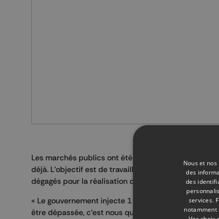
Les marchés publics ont été lancés et les premiers 
Nous et nos 
déjà. L’objectif est de travailler vite pour héberger l
des informa
dégagés pour la réalisation des travaux.
des identif
personnalis
« Le gouvernement injecte 1 million 500.000 euros, Tr
services.
F
notamment en
être dépassée, c’est nous qui interviendrons ».
Vos choix 