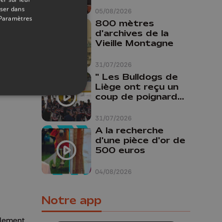
Liège
oser dans
05/08/2026
on compte
Paramètres
800 mètres
d'archives de la
Vieille Montagne
31/07/2026
" Les Bulldogs de
Liège ont reçu un
coup de poignard
dans le dos "
31/07/2026
A la recherche
d'une pièce d'or de
500 euros
04/08/2026
Notre app
llement