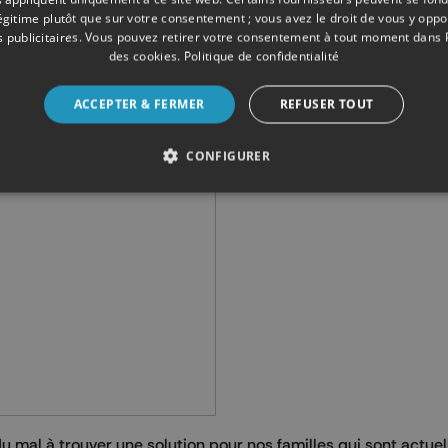
légitime plutôt que sur votre consentement ; vous avez le droit de vous y opp
ne durée de deux ans aux habitants sinistrés de Trooz où l’
 publicitaires
. Vous pouvez retirer votre consentement à tout moment dans
 logement.
des cookies
.
Politique de confidentialité
ACCEPTER & FERMER
REFUSER TOUT
CONFIGURER
u mal à trouver une solution pour nos familles qui sont actue