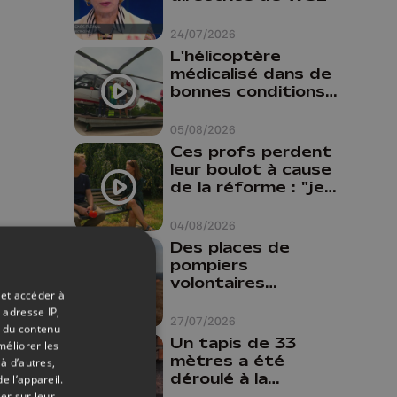
24/07/2026
L'hélicoptère
médicalisé dans de
bonnes conditions à
Oupeye
05/08/2026
Ces profs perdent
leur boulot à cause
de la réforme : "je
travaillais bien plus
comme prof que
04/08/2026
comme
Des places de
pharmacienne"
pompiers
volontaires
 semaine
 et accéder à
disponibles en
s seront
 adresse IP,
province de Liège :
27/07/2026
t du contenu
"Un citoyen qui
Un tapis de 33
méliorer les
n'est formé ne
mètres a été
ppe doit
à d’autres,
peut pas nous
déroulé à la
e l’appareil.
aider"
Cathédrale de
er sur leur