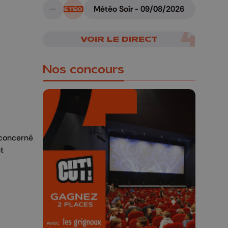
Météo Soir - 09/08/2026
A suivre
VOIR LE DIRECT
Nos concours
t concerné
t
🎬 Concours CUT x
Les Grignoux ✨
Concours permanent - 2 places à
gagner chaque semaine !