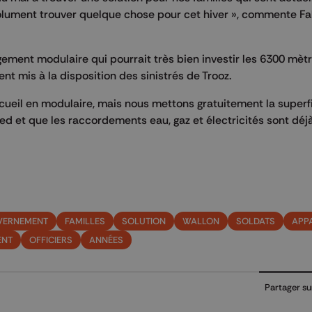
olument trouver quelque chose pour cet hiver », commente F
ogement modulaire qui pourrait très bien investir les 6300 mèt
t mis à la disposition des sinistrés de Trooz.
ccueil en modulaire, mais nous mettons gratuitement la superfi
pied et que les raccordements eau, gaz et électricités sont déj
VERNEMENT
FAMILLES
SOLUTION
WALLON
SOLDATS
APP
ENT
OFFICIERS
ANNÉES
Partager su