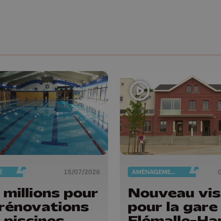
É
15/07/2026
AMÉNAGEMENT DU TERRITOIRE
 millions pour
Nouveau vi
 rénovations
pour la gare
 piscines
Flémalle-Ha