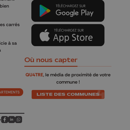
abien
res carrés
cie à sa
à
Où nous capter
QU4TRE
, le média de proximité de votre
commune !
ARTEMENTS
LISTE DES COMMUNES
r
Partagez sur FaceBook
Partagez sur LinkedIn
Partagez sur Whatsapp