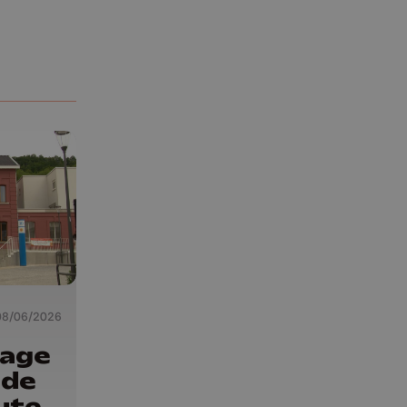
08/06/2026
sage
 de
ute