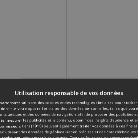
Utilisation responsable de vos données
entrepreneurs sont attendus sur place pour évaluation cette
partenaires utilisons des cookies et des technologies similaires pour stocker
es personnes sinistrées pour la fin de l’année. 3 millions d’euro
tions sur votre appareil et traiter des données personnelles, telles que votre
iants uniques et des données de navigation, afin de proposer des publicités e
és, mesurer les publicités et le contenu, obtenir des insights d’audience et a
ooz 500.000 euros et Blegny 1 million d’euros. Si cette envelo
ournisseurs tiers (1910)
peuvent également traiter vos données à ces fins et 
 utilisant des données de géolocalisation précises et des caractéristiques d
s’appliquent uniquement à ce site web. Certains fournisseurs peuvent se fond