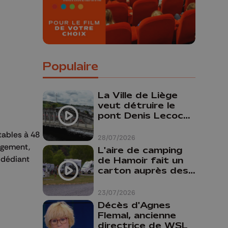
Populaire
La Ville de Liège
veut détruire le
pont Denis Lecocq
mais manque de
tables à 48
budget pour le
28/07/2026
faire
ogement,
L'aire de camping
 dédiant
de Hamoir fait un
carton auprès des
touristes
23/07/2026
Décès d'Agnes
Flemal, ancienne
directrice de WSL