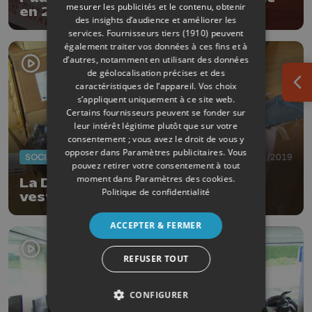
mesurer les publicités et le contenu, obtenir
en 2022 à Liège
des insights d’audience et améliorer les
services.
Fournisseurs tiers (1910)
peuvent
également traiter vos données à ces fins et à
d’autres, notamment en utilisant des données
de géolocalisation précises et des
caractéristiques de l’appareil. Vos choix
Ouv
s’appliquent uniquement à ce site web.
Certains fournisseurs peuvent se fonder sur
leur intérêt légitime plutôt que sur votre
consentement ; vous avez le droit de vous y
opposer dans
Paramètres publicitaires
. Vous
SOCIAL
19/12/2019
pouvez retirer votre consentement à tout
moment dans
Paramètres des cookies
.
La Défense donne son surplus
Politique de confidentialité
vestimentaire aux sans-abri
ACCEPTER & FERMER
REFUSER TOUT
CONFIGURER