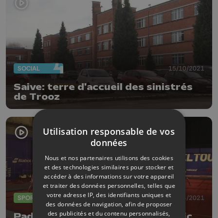
SOCIAL
15/10/2021
Saive: terre d'accueil des sinistrés
de Trooz
Utilisation responsable de vos
données
Nous et nos partenaires utilisons des cookies
et des technologies similaires pour stocker et
accéder à des informations sur votre appareil
et traiter des données personnelles, telles que
votre adresse IP, des identifiants uniques et
SPORTS
19/04/2021
des données de navigation, afin de proposer
des publicités et du contenu personnalisés,
Padel: retour des pros et du public