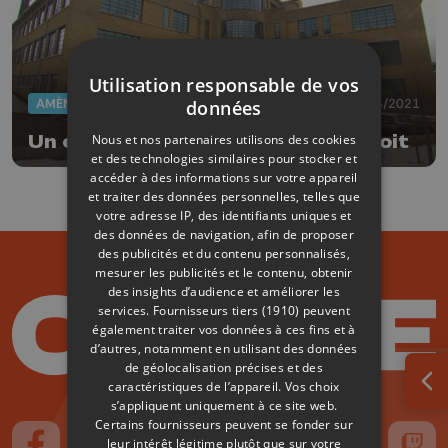
Utilisation responsable de vos
AMÉNAGEMENT DU TERRITOIRE
07/04/2021
données
Nous et nos partenaires utilisons des cookies
Un espace de co-living au Val Benoit
et des technologies similaires pour stocker et
accéder à des informations sur votre appareil
et traiter des données personnelles, telles que
votre adresse IP, des identifiants uniques et
des données de navigation, afin de proposer
des publicités et du contenu personnalisés,
mesurer les publicités et le contenu, obtenir
des insights d’audience et améliorer les
services.
Fournisseurs tiers (1910)
peuvent
également traiter vos données à ces fins et à
d’autres, notamment en utilisant des données
de géolocalisation précises et des
caractéristiques de l’appareil. Vos choix
Ouv
s’appliquent uniquement à ce site web.
Certains fournisseurs peuvent se fonder sur
leur intérêt légitime plutôt que sur votre