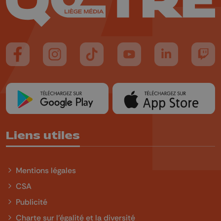
Suivez-nous sur FaceBook
Suivez-nous sur Instagram
Suivez-nous sur TikTok
Suivez-nous sur YouTube
Suivez-nous sur
Suiv
Liens utiles
Mentions légales
CSA
Publicité
Charte sur l'égalité et la diversité