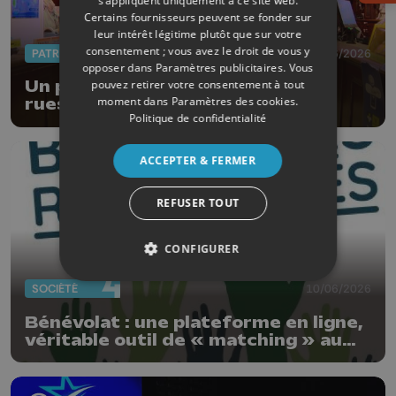
s’appliquent uniquement à ce site web.
Certains fournisseurs peuvent se fonder sur
leur intérêt légitime plutôt que sur votre
consentement ; vous avez le droit de vous y
PATRIMOINE
18/06/2026
opposer dans
Paramètres publicitaires
. Vous
pouvez retirer votre consentement à tout
Un parcours thématique dans les
moment dans
Paramètres des cookies
.
rues de la Ville de Liège
Politique de confidentialité
ACCEPTER & FERMER
REFUSER TOUT
CONFIGURER
SOCIÉTÉ
10/06/2026
Bénévolat : une plateforme en ligne,
véritable outil de « matching » au
service du tissu local