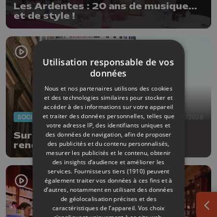
Les Ardentes : 20 ans de musique...
et de style !
Utilisation responsable de vos
données
Nous et nos partenaires utilisons des cookies
et des technologies similaires pour stocker et
accéder à des informations sur votre appareil
et traiter des données personnelles, telles que
SOCIÉTÉ
29/06/2026
votre adresse IP, des identifiants uniques et
Surdicécité : des drapeaux pour
des données de navigation, afin de proposer
des publicités et du contenu personnalisés,
rendre visible l'invisible
mesurer les publicités et le contenu, obtenir
des insights d’audience et améliorer les
services.
Fournisseurs tiers (1910)
peuvent
également traiter vos données à ces fins et à
d’autres, notamment en utilisant des données
de géolocalisation précises et des
caractéristiques de l’appareil. Vos choix
Ouv