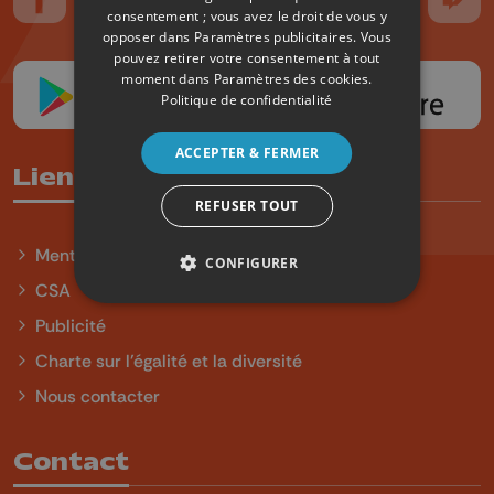
Suivez-nous sur FaceBook
Suivez-nous sur Instagram
Suivez-nous sur TikTok
Suivez-nous sur YouTube
Suivez-nous sur
Suiv
consentement ; vous avez le droit de vous y
opposer dans
Paramètres publicitaires
. Vous
pouvez retirer votre consentement à tout
moment dans
Paramètres des cookies
.
Politique de confidentialité
ACCEPTER & FERMER
Liens utiles
REFUSER TOUT
Mentions légales
CONFIGURER
CSA
Publicité
Charte sur l'égalité et la diversité
Nous contacter
Contact