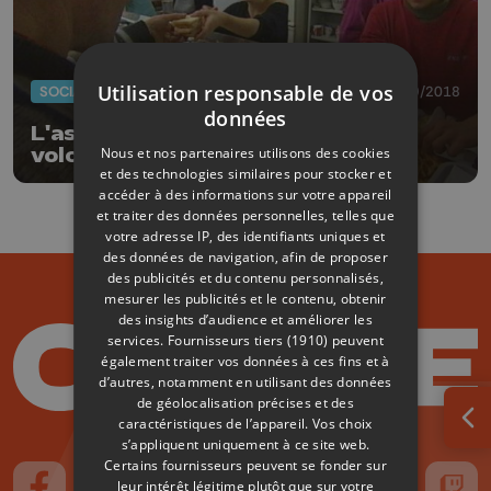
Utilisation responsable de vos
SOCIAL
11/09/2018
données
L'asbl Thermos cherche des
Nous et nos partenaires utilisons des cookies
volontaires
et des technologies similaires pour stocker et
accéder à des informations sur votre appareil
et traiter des données personnelles, telles que
votre adresse IP, des identifiants uniques et
des données de navigation, afin de proposer
des publicités et du contenu personnalisés,
mesurer les publicités et le contenu, obtenir
des insights d’audience et améliorer les
services.
Fournisseurs tiers (1910)
peuvent
également traiter vos données à ces fins et à
d’autres, notamment en utilisant des données
de géolocalisation précises et des
caractéristiques de l’appareil. Vos choix
Ouv
s’appliquent uniquement à ce site web.
Certains fournisseurs peuvent se fonder sur
leur intérêt légitime plutôt que sur votre