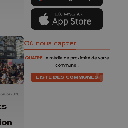
Où nous capter
QU4TRE
, le média de proximité de votre
commune !
LISTE DES COMMUNES
05/03/2026
ts
ion