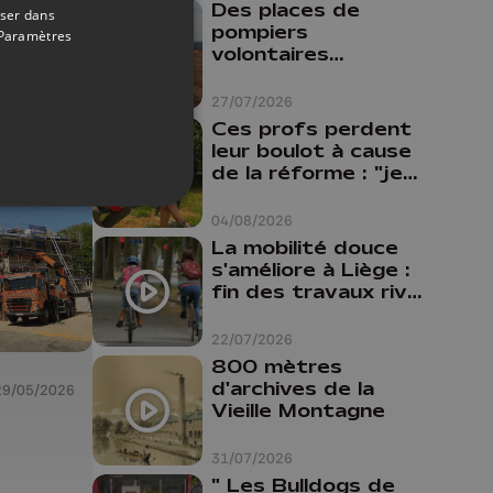
Des places de
nd-
oser dans
pompiers
Paramètres
juin
volontaires
disponibles en
province de Liège :
27/07/2026
"Un citoyen qui
Ces profs perdent
n'est formé ne
leur boulot à cause
peut pas nous
de la réforme : "je
aider"
travaillais bien plus
comme prof que
04/08/2026
comme
La mobilité douce
pharmacienne"
s'améliore à Liège :
fin des travaux rive
gauche, pistes
cyclo-piétonnes
22/07/2026
Avroy et
800 mètres
Guillemins...
d'archives de la
29/05/2026
Vieille Montagne
31/07/2026
" Les Bulldogs de