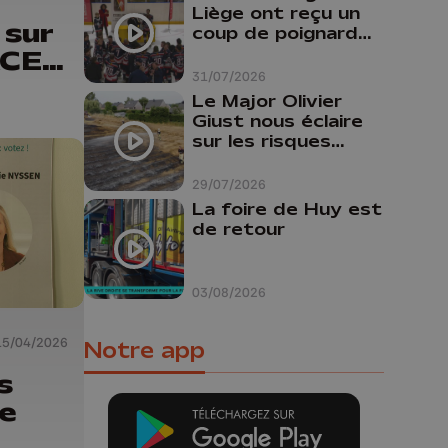
Liège ont reçu un
 sur
coup de poignard
dans le dos "
 ACEC
31/07/2026
Le Major Olivier
Giust nous éclaire
sur les risques
d'incendie en
Belgique : "Un
29/07/2026
incendie comme en
La foire de Huy est
Gironde ne pourrait
de retour
pas avoir lieu chez
nous"
03/08/2026
15/04/2026
Notre app
s
e