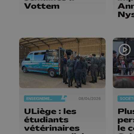
Vottem
Ann
Nys
rec
l'U
ENSEIGNEMENT
08/04/2026
SOCIÉT
ULiège : les
Plu
étudiants
per
vétérinaires
le 