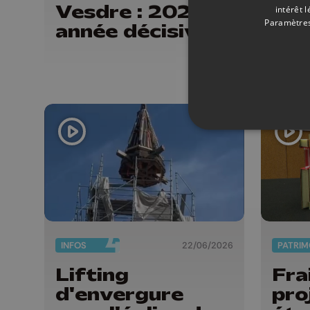
Vesdre : 2026
com
intérêt 
Paramètres
année décisive
rec
de 
Ve
INFOS
22/06/2026
PATRIM
Lifting
Fra
d'envergure
pro