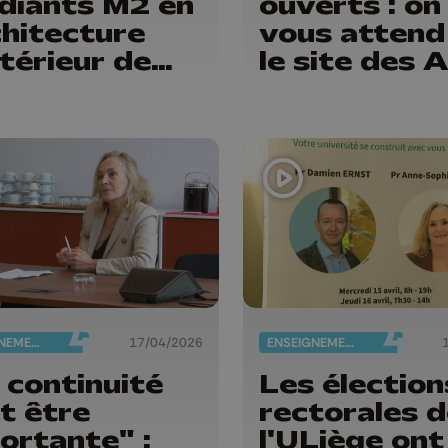
diants M2 en
ouverts : on
hitecture
vous attend
ntérieur de
le site des
Luc Liège
à Herstal
ENSEIGNEMENT
17/04/2026
ENSEIGNEMENT
 continuité
Les élection
t être
rectorales d
ortante" :
l'ULiège ont