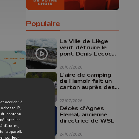
Populaire
La Ville de Liège
veut détruire le
pont Denis Lecocq
mais manque de
budget pour le
28/07/2026
faire
L'aire de camping
de Hamoir fait un
carton auprès des
touristes
23/07/2026
 et accéder à
Décès d'Agnes
 adresse IP,
t du contenu
Flemal, ancienne
23/06/2026
méliorer les
directrice de WSL
à d’autres,
e l’appareil.
24/07/2026
er sur leur