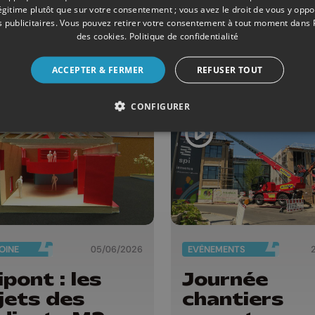
prendre la
totale du ro
légitime plutôt que sur votre consentement ; vous avez le droit de vous y opp
 publicitaires
. Vous pouvez retirer votre consentement à tout moment dans
onstruction
point du 27 
des cookies
.
Politique de confidentialité
la vallée de la
au 4 juillet
sdre
ACCEPTER & FERMER
REFUSER TOUT
CONFIGURER
OINE
05/06/2026
EVÈNEMENTS
ipont : les
Journée
jets des
chantiers