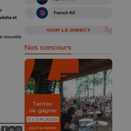
A suivre
r
French Kif
A suivre
 sèche et
VOIR LE DIRECT
ne nouvelle
Nos concours
🎁 Gagnez 5x2
places pour le
Bucolique Ferrières
Festival 🌿🎶
Concours valable jusqu'au 9 août,
r