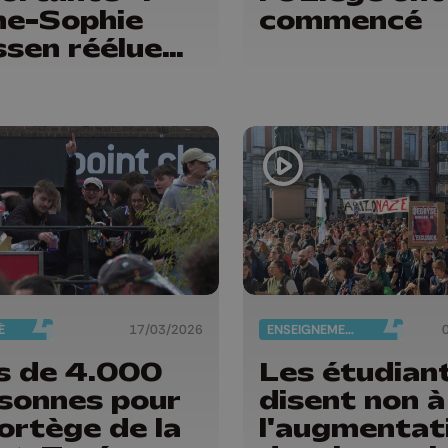
e-Sophie
commencé
sen réélue
trice de
Liège
É
17/03/2026
ENSEIGNEMENT
s de 4.000
Les étudian
sonnes pour
disent non à
cortège de la
l'augmentat