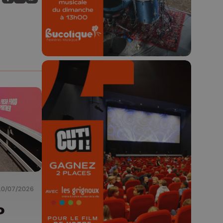
23h59.
Partagez sur FaceBook
Partagez sur LinkedIn
Partagez sur Whatsapp
🎬 Concours CUT x
Les Grignoux ✨
Concours permanent - 2 places à
gagner chaque semaine !
10/07/2026
o