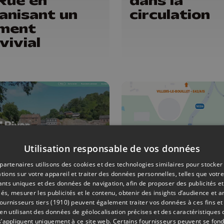
Rue en
dans la
anisant un
circulation
ment
vivial
Utilisation responsable de vos données
partenaires utilisons des cookies et des technologies similaires pour stocker
tions sur votre appareil et traiter des données personnelles, telles que votre
iants uniques et des données de navigation, afin de proposer des publicités e
AMÉNAGEMENT DU TERRITOIRE
25/06/2026
MOBILITÉ
és, mesurer les publicités et le contenu, obtenir des insights d’audience et a
ives » :
Tihange :
ournisseurs tiers (1910)
peuvent également traiter vos données à ces fins et 
 utilisant des données de géolocalisation précises et des caractéristiques d
ux
fermeture
s’appliquent uniquement à ce site web. Certains fournisseurs peuvent se fond