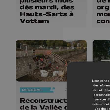
plusieurs mois
de 
dès mardi, des
org
Hauts-Sarts à
mo
Vottem
con
Nous et nos 
des informa
des identif
AMÉNAGEMENT DU TERRITOIRE
25/06/2026
personnalis
Reconstruction
« R
services.
F
notamment en
de la Vallée de la
mie
Vos choix 