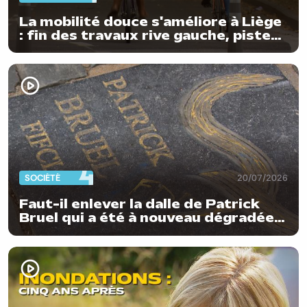
La mobilité douce s'améliore à Liège
: fin des travaux rive gauche, pistes
cyclo-piétonnes Avroy et
Guillemins...
SOCIÉTÉ
20/07/2026
Faut-il enlever la dalle de Patrick
Bruel qui a été à nouveau dégradée ?
"Nos ouvriers sont en vacances"