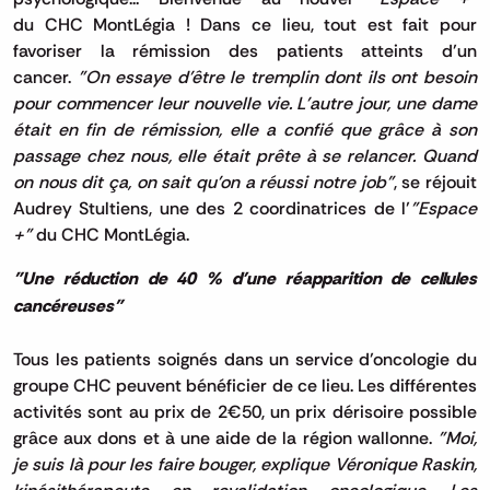
du
CHC
MontLégia
!
Dans ce lieu, tout est fait pour
favoriser la rémission des patients atteints d’un
cancer.
"On essaye d'être le tremplin dont ils ont besoin
pour commencer leur nouvelle vie.
L'autre jour, une dame
était en fin de rémission, elle a confié que grâce à son
passage chez nous, elle était prête à se relancer.
Quand
on nous dit ça, on sait qu'on a réussi notre job"
, se réjouit
Audrey
Stultiens
, une des 2 coordinatrices de l’
"Espace
+"
du
CHC
MontLégia
.
"Une réduction de 40 % d'une réapparition de cellules
cancéreuses"
Tous les patients soignés dans un service d’oncologie du
groupe
CHC
peuvent bénéficier de ce lieu.
Les différentes
activités sont au prix de 2€50, un prix dérisoire possible
grâce aux dons et à une aide de la région wallonne.
"Moi,
je suis là pour les faire bouger, explique Véronique
Raskin
,
kinésithérapeute en revalidation oncologique. Les