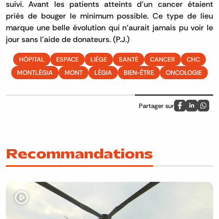
suivi.
Avant les patients atteints d'un
cancer étaient
priés
de bouger le minimum possible.
Ce type de lieu
marque une belle évolution qui n’aurait jamais pu voir le
jour sans l’aide de donateurs.
(
P.J.
)
HÔPITAL
ESPACE
LIÈGE
SANTÉ
CANCER
CHC
MONTLÉGIA
MONT
LÉGIA
BIEN-ÊTRE
ONCOLOGIE
Partager sur
Partagez sur
Partagez 
Parta
Recommandations