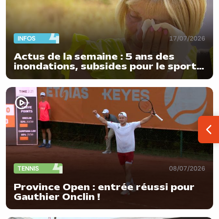
INFOS
17/07/2026
Actus de la semaine : 5 ans des
inondations, subsides pour le sport
et feu d'artifice
Ouv
TENNIS
08/07/2026
Province Open : entrée réussi pour
Gauthier Onclin !