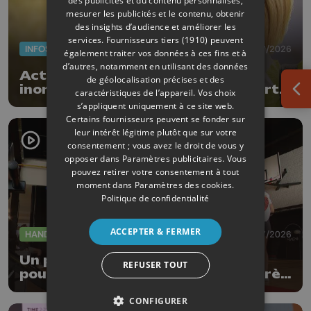
des publicités et du contenu personnalisés,
mesurer les publicités et le contenu, obtenir
des insights d’audience et améliorer les
services.
Fournisseurs tiers (1910)
peuvent
INFOS
17/07/2026
également traiter vos données à ces fins et à
d’autres, notamment en utilisant des données
Actus de la semaine : 5 ans des
de géolocalisation précises et des
inondations, subsides pour le sport
caractéristiques de l’appareil. Vos choix
Ouv
et feu d'artifice
s’appliquent uniquement à ce site web.
Certains fournisseurs peuvent se fonder sur
leur intérêt légitime plutôt que sur votre
consentement ; vous avez le droit de vous y
opposer dans
Paramètres publicitaires
. Vous
pouvez retirer votre consentement à tout
moment dans
Paramètres des cookies
.
Politique de confidentialité
ACCEPTER & FERMER
HANDISPORTS
16/07/2026
Un para-athlète liégeois qualifié
REFUSER TOUT
pour les mondiaux de CrossFit après
seulement un an de rééducation
CONFIGURER