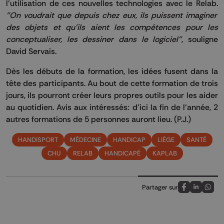
l’utilisation de ces nouvelles technologies avec le
Relab
.
"On voudrait que depuis chez eux, ils puissent imaginer
des objets et qu'ils aient les compétences pour les
conceptualiser, les dessiner dans le logiciel"
, souligne
David Servais.
Dès les débuts de la formation, les idées fusent dans la
tête des participants.
Au bout de cette formation de trois
jours, ils pourront créer leurs propres outils pour les aider
au quotidien.
Avis aux intéressés: d’ici la fin de l’année, 2
autres formations de 5 personnes auront lieu.
(P.J.)
HANDISPORT
MÉDECINE
HANDICAP
LIÈGE
SANTÉ
CHU
RELAB
HANDICAPÉ
KAPLAB
Partager sur
Partagez sur
Partagez 
Parta