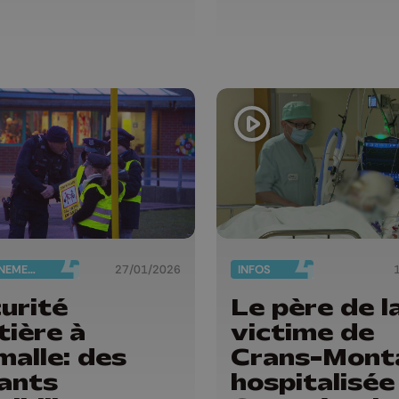
ENSEIGNEMENT
27/01/2026
INFOS
urité
Le père de l
tière à
victime de
malle: des
Crans-Mont
ants
hospitalisée