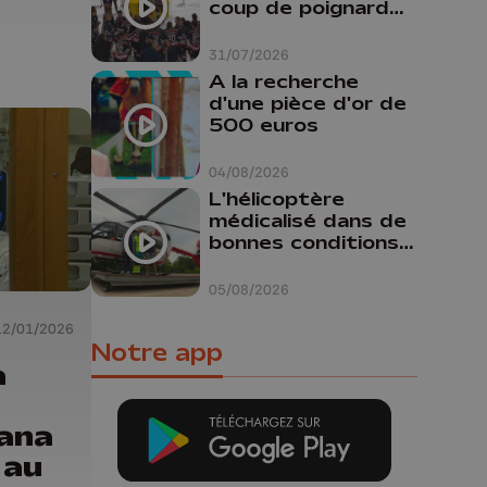
coup de poignard
dans le dos "
31/07/2026
A la recherche
d'une pièce d'or de
500 euros
04/08/2026
L'hélicoptère
médicalisé dans de
bonnes conditions à
Oupeye
05/08/2026
12/01/2026
Notre app
a
ana
 au