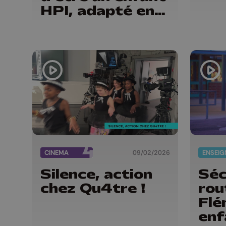
HPI, adapté en
BD
CINEMA
09/02/2026
Silence, action
Séc
chez Qu4tre !
rou
Flé
enf