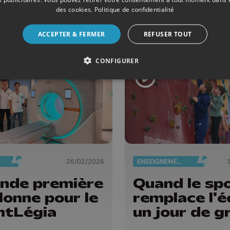
ants ont des
des cookies
.
Politique de confidentialité
es pour la
e !
ACCEPTER & FERMER
REFUSER TOUT
CONFIGURER
26/02/2026
ENSEIGNEMENT
nde première
Quand le sp
lonne pour le
remplace l'é
ntLégia
un jour de g