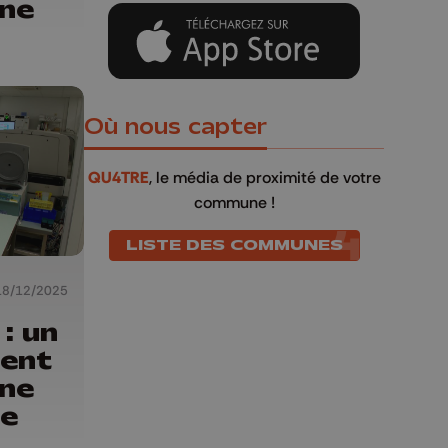
ne
Où nous capter
QU4TRE
, le média de proximité de votre
commune !
LISTE DES COMMUNES
18/12/2025
: un
ient
rne
le