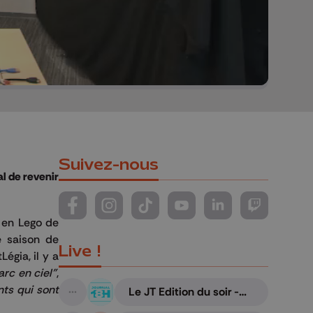
Suivez-nous
l de revenir
Suivez-nous sur FaceBook
Suivez-nous sur Instagram
Suivez-nous sur TikTok
Suivez-nous sur YouTube
Suivez-nous sur Li
Suivez-nous
n en Lego de
re saison de
Live !
égia, il y a
arc en ciel"
,
nts qui sont
Le JT Edition du soir -
A suivre
06/08/2026