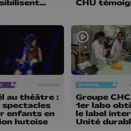
sibilisent
CHU témoig
rs parents
RE
22/12/2025
ENVIRONNEMENT
l au théâtre :
Groupe CHC 
 spectacles
1er labo obt
r enfants en
le label inte
ion hutoise
Unité durab