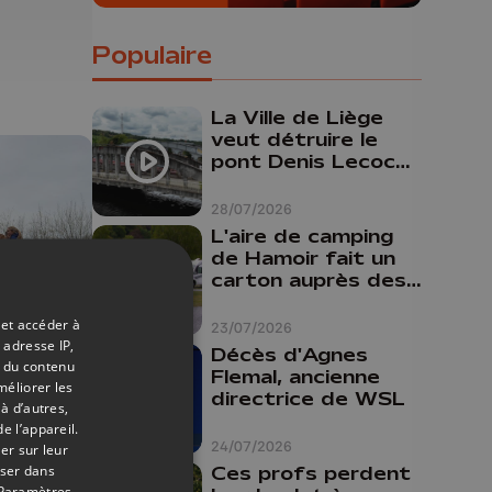
Populaire
La Ville de Liège
veut détruire le
pont Denis Lecocq
mais manque de
budget pour le
28/07/2026
faire
L'aire de camping
de Hamoir fait un
carton auprès des
touristes
 et accéder à
23/07/2026
 adresse IP,
Décès d'Agnes
27/03/2026
t du contenu
Flemal, ancienne
méliorer les
aine
directrice de WSL
à d’autres,
e l’appareil.
24/07/2026
er sur leur
oser dans
Ces profs perdent
Paramètres