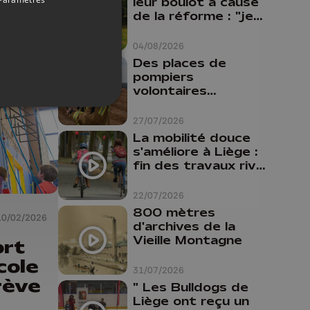
leur boulot à cause
de la réforme : "je
travaillais bien plus
comme prof que
04/08/2026
comme
Des places de
pharmacienne"
pompiers
volontaires
disponibles en
province de Liège :
27/07/2026
"Un citoyen qui
La mobilité douce
n'est formé ne
s'améliore à Liège :
peut pas nous
fin des travaux rive
aider"
gauche, pistes
cyclo-piétonnes
22/07/2026
Avroy et
800 mètres
10/02/2026
Guillemins...
d'archives de la
Vieille Montagne
ort
cole
31/07/2026
rève
" Les Bulldogs de
Liège ont reçu un