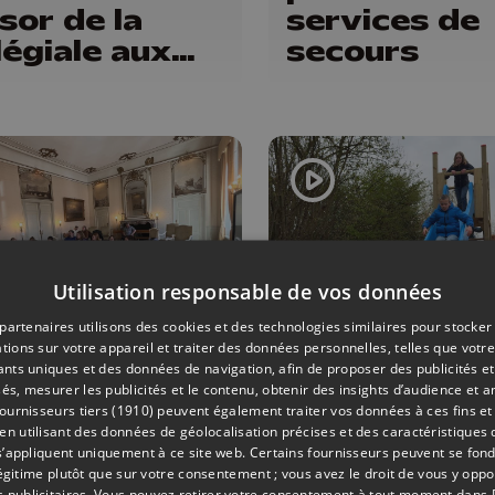
sor de la
services de
légiale aux
secours
ants
Utilisation responsable de vos données
partenaires utilisons des cookies et des technologies similaires pour stocker
tions sur votre appareil et traiter des données personnelles, telles que votre
QUE
03/04/2026
INFOS
iants uniques et des données de navigation, afin de proposer des publicités e
és, mesurer les publicités et le contenu, obtenir des insights d’audience et a
 : les
Première pl
ournisseurs tiers (1910)
peuvent également traiter vos données à ces fins et 
seillers
de jeux à
 utilisant des données de géolocalisation précises et des caractéristiques d
s’appliquent uniquement à ce site web. Certains fournisseurs peuvent se fond
mmunaux
Wasseiges
légitime plutôt que sur votre consentement ; vous avez le droit de vous y opp
 publicitaires
. Vous pouvez retirer votre consentement à tout moment dans