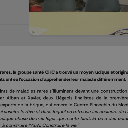
ares, le groupe santé CHC a trouvé un moyen ludique et origina
ents ont eu l’occasion d’appréhender leur maladie différemment.
eints de maladies rares s’illuminent devant une constructio
par Alban et Xavier, deux Liégeois finalistes de la premiè
 experts de la brique, qui ornera le Centre Pinocchio du MontL
i suscite le rêve et dans lequel on retrouve les couleurs de l'
elque chose de très léger qui monte haut. Et on a des enfa
r à
construire l'ADN. Construire la vie."