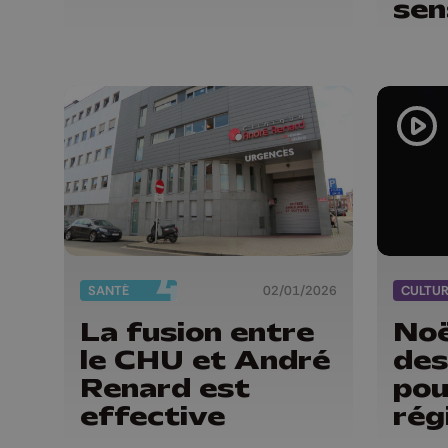
sen
leu
SANTÉ
02/01/2026
CULTU
La fusion entre
Noë
le CHU et André
des
Renard est
pou
effective
rég