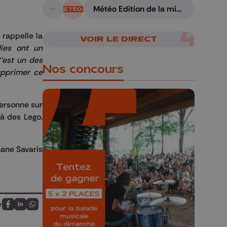
Météo Edition de la mi-
A suivre
journée - 07/08/2026
 rappelle la
VOIR LE DIRECT
ies ont un
'est un des
Nos concours
upprimer ce
personne sur
 à des Lego.
🎁 Gagnez 5x2
ane Savaris
places pour le
Bucolique Ferrières
Festival 🌿🎶
Concours valable jusqu'au 9 août,
r
Partagez sur FaceBook
Partagez sur LinkedIn
Partagez sur Whatsapp
23h59.