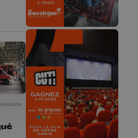
🎬 Concours CUT x
Les Grignoux ✨
Concours permanent - 2 places à
gagner chaque semaine !
29/06/2026
qué