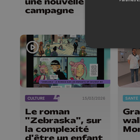
une nouvelle
enf
campagne
idé
vill
CULTURE
15/03/2026
SANTÉ
Le roman
Gra
"Zebraska", sur
wal
la complexité
Mo
d'être un enfant