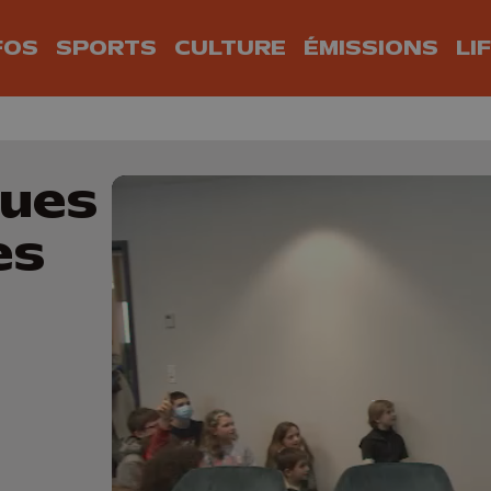
FOS
SPORTS
CULTURE
ÉMISSIONS
LI
ques
es