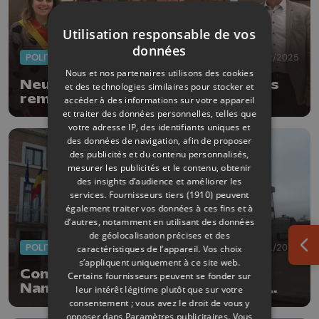
Utilisation responsable de vos
données
POLITIQUE
10/02/2025
Nous et nos partenaires utilisons des cookies
Neupré: Mathieu Bihet ne sera pas
et des technologies similaires pour stocker et
remplacé comme échevin
accéder à des informations sur votre appareil
et traiter des données personnelles, telles que
votre adresse IP, des identifiants uniques et
des données de navigation, afin de proposer
des publicités et du contenu personnalisés,
mesurer les publicités et le contenu, obtenir
des insights d’audience et améliorer les
services.
Fournisseurs tiers (1910)
peuvent
également traiter vos données à ces fins et à
d’autres, notamment en utilisant des données
de géolocalisation précises et des
POLITIQUE
14/01/2025
caractéristiques de l’appareil. Vos choix
Ouv
s’appliquent uniquement à ce site web.
Conseiller communal inéligible à
Certains fournisseurs peuvent se fonder sur
Nandrin: le ministre Desquesnes
leur intérêt légitime plutôt que sur votre
requiert son remplacement
consentement ; vous avez le droit de vous y
opposer dans
Paramètres publicitaires
. Vous