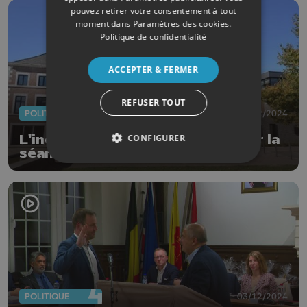
pouvez retirer votre consentement à tout
moment dans
Paramètres des cookies
.
Politique de confidentialité
ACCEPTER & FERMER
REFUSER TOUT
POLITIQUE
31/12/2024
CONFIGURER
L'inéligibilité d'un élu fait capoter la
séance du conseil communal à
Nandrin
POLITIQUE
03/12/2024