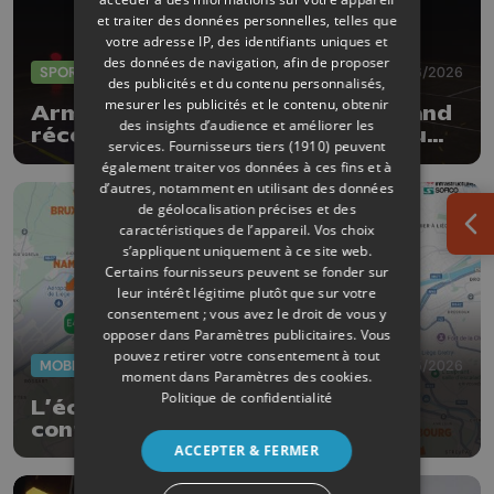
et traiter des données personnelles, telles que
votre adresse IP, des identifiants uniques et
des données de navigation, afin de proposer
SPORTS
04/06/2026
des publicités et du contenu personnalisés,
mesurer les publicités et le contenu, obtenir
Armand Marchant et Julie Allemand
des insights d’audience et améliorer les
récompensés par les Trophées du
services.
Fournisseurs tiers (1910)
peuvent
sport de la Province de Liège
également traiter vos données à ces fins et à
d’autres, notamment en utilisant des données
de géolocalisation précises et des
caractéristiques de l’appareil. Vos choix
Ouv
s’appliquent uniquement à ce site web.
Certains fournisseurs peuvent se fonder sur
leur intérêt légitime plutôt que sur votre
consentement ; vous avez le droit de vous y
opposer dans
Paramètres publicitaires
. Vous
pouvez retirer votre consentement à tout
MOBILITÉ
29/05/2026
moment dans
Paramètres des cookies
.
Politique de confidentialité
L’échangeur N°33 “Burenville”
continue sa mue
ACCEPTER & FERMER