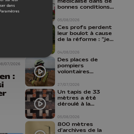
médicalisé dans de
oser dans
bonnes conditions à
Paramètres
Oupeye
05/08/2026
Ces profs perdent
leur boulot à cause
de la réforme : "je
travaillais bien plus
comme prof que
04/08/2026
comme
Des places de
pharmacienne"
08/07/2026
pompiers
volontaires
en :
disponibles en
i
province de Liège :
27/07/2026
"Un citoyen qui
er
Un tapis de 33
n'est formé ne
mètres a été
peut pas nous
déroulé à la
aider"
Cathédrale de
Liège
05/08/2026
800 mètres
d'archives de la