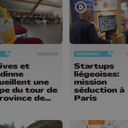
24/06/2026
EVÈNEMENTS
ives et
Startups
dinne
liégeoises:
ueillent une
mission
pe du tour de
séduction à
province de
Paris
ge