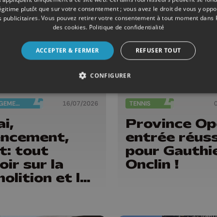
llemins...
légitime plutôt que sur votre consentement ; vous avez le droit de vous y opp
 publicitaires
. Vous pouvez retirer votre consentement à tout moment dans
des cookies
.
Politique de confidentialité
ACCEPTER & FERMER
REFUSER TOUT
CONFIGURER
AMÉNAGEMENT DU TERRITOIRE
16/07/2026
TENNIS
ai,
Province Op
ncement,
entrée réuss
t: tout
pour Gauthi
oir sur la
Onclin !
olition et la
onstruction
la piscine