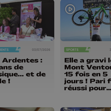
ywaille
MENTS
03/07/2026
SPORTS
 Ardentes :
Elle a gravi 
ans de
Mont Vento
ique... et de
15 fois en 5
le !
jours ! Pari 
réussi pour
Delphine
Thirifays