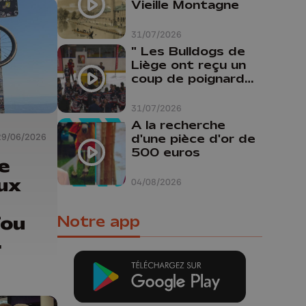
Vieille Montagne
31/07/2026
" Les Bulldogs de
Liège ont reçu un
coup de poignard
dans le dos "
31/07/2026
A la recherche
d'une pièce d'or de
29/06/2026
500 euros
le
ux
04/08/2026
fou
Notre app