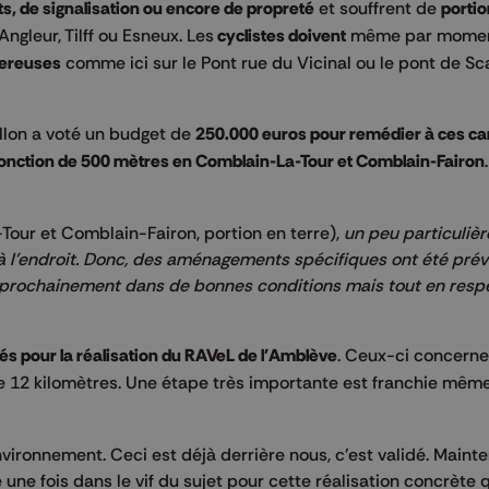
, de signalisation ou encore de propreté
et souffrent de
portio
'Angleur, Tilff ou Esneux. Les
cyclistes doivent
même par mome
gereuses
comme ici sur le Pont rue du Vicinal ou le pont de Sc
llon a voté un budget de
250.000 euros pour remédier à ces c
 jonction de 500 mètres en Comblain-La-Tour et Comblain-Fairon
our et Comblain-Fairon, portion en terre),
un peu particuliè
re à l'endroit. Donc, des aménagements spécifiques ont été pré
er prochainement dans de bonnes conditions mais tout en resp
és pour la réalisation du RAVeL de l'Amblève
. Ceux-ci concerne
de 12 kilomètres. Une étape très importante est franchie même 
vironnement. Ceci est déjà derrière nous, c'est validé. Mainten
une fois dans le vif du sujet pour cette réalisation concrète q