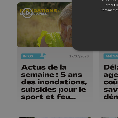
Gui
intérêt 
Paramètres
INFOS
17/07/2026
Actus de la
Dél
semaine : 5 ans
age
des inondations,
coû
subsides pour le
sav
sport et feu
dém
d'artifice
rec
de 