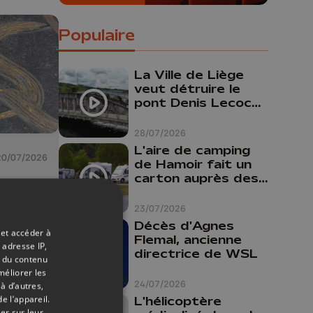
Populaire
La Ville de Liège
veut détruire le
pont Denis Lecocq
mais manque de
budget pour le
28/07/2026
faire
L'aire de camping
20/07/2026
de Hamoir fait un
carton auprès des
er la
touristes
rick
23/07/2026
té à
Décès d'Agnes
 et accéder à
Flemal, ancienne
 adresse IP,
directrice de WSL
t du contenu
"Nos
méliorer les
t en
24/07/2026
à d’autres,
e l’appareil.
L'hélicoptère
er sur leur