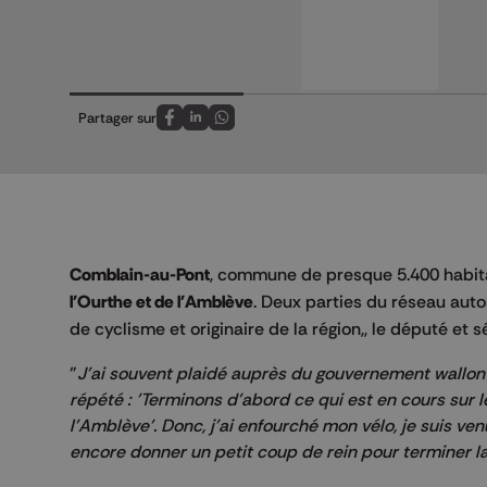
Partager sur
Partagez sur FaceBook
Partagez sur LinkedIn
Partagez sur Whatsapp
Comblain-au-Pont
, commune de presque 5.400 habita
l'Ourthe et de l'Amblève
. Deux parties du réseau aut
de cyclisme et originaire de la région,, le député et 
"
J'ai souvent plaidé auprès du gouvernement wallon p
répété : 'Terminons d'abord ce qui est en cours sur 
l'Amblève'. Donc, j'ai enfourché mon vélo, je suis venu
encore donner un petit coup de rein pour terminer l