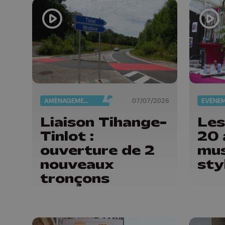
d'A
AMÉNAGEMENT DU TERRITOIRE
07/07/2026
EVÈNE
Liaison Tihange-
Les
Tinlot :
20 
ouverture de 2
mus
nouveaux
sty
tronçons