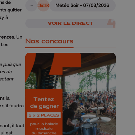
ns de
Météo Soir - 07/08/2026
A suivre
nts
quitter
ay à
VOIR LE DIRECT
arences
. Un
Nos concours
. Les
re puisque
vus de
ectant
🎁 Gagnez 5x2
places pour le
nt la
Bucolique Ferrières
s'il faudra
Festival 🌿🎶
Concours valable jusqu'au 9 août,
ant, il faut
23h59.
ui est