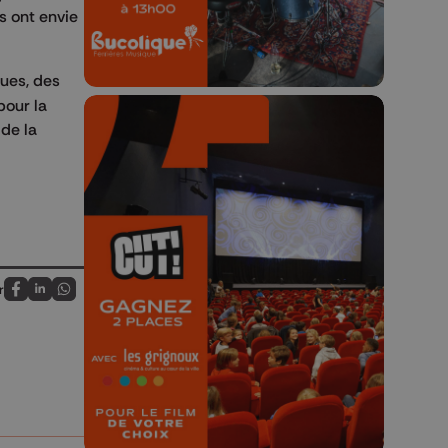
ls ont envie
ques, des
pour la
 de la
🎬 Concours CUT x
Les Grignoux ✨
r
Concours permanent - 2 places à
Partagez sur FaceBook
Partagez sur LinkedIn
Partagez sur Whatsapp
gagner chaque semaine !