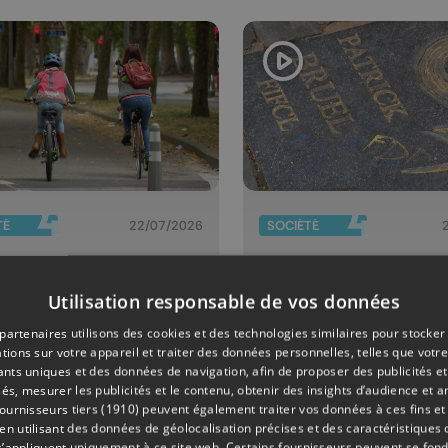
TÉ
22/07/2026
SOCIÉTÉ
mobilité
Faut-il enlev
ce s'améliore
dalle de Pat
Utilisation responsable de vos données
iège : fin des
Bruel qui a é
partenaires utilisons des cookies et des technologies similaires pour stocker
vaux rive
nouveau
tions sur votre appareil et traiter des données personnelles, telles que votre
iants uniques et des données de navigation, afin de proposer des publicités e
che, pistes
dégradée ? 
és, mesurer les publicités et le contenu, obtenir des insights d’audience et a
lo-piétonnes
ouvriers son
ournisseurs tiers (1910)
peuvent également traiter vos données à ces fins et 
oy et
vacances"
 utilisant des données de géolocalisation précises et des caractéristiques d
s’appliquent uniquement à ce site web. Certains fournisseurs peuvent se fond