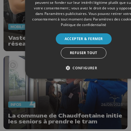
peuvent se fonder sur leur intérêt légitime plutôt que su
votre consentement ; vous avez le droit de vous y oppos
dans
Paramètres publicitaires
. Vous pouvez retirer votr
consentement à tout moment dans
Paramètres des cooki
Politique de confidentialité
MOBILITÉ
29/09/2025
Vaste opération de contrôle sur le
ACCEPTER & FERMER
réseau TEC Liège-Verviers
REFUSER TOUT
CONFIGURER
INFOS
26/09/2025
La commune de Chaudfontaine initie
les seniors à prendre le tram