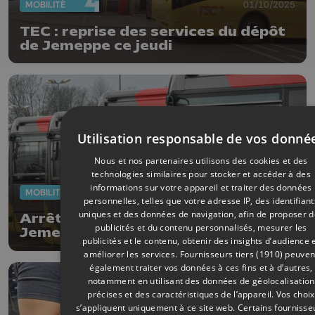
MOBILITÉ
01/10/2025
TEC : reprise des services du dépôt
de Jemeppe ce jeudi
Utilisation responsable de vos donné
Nous et nos partenaires utilisons des cookies et des
technologies similaires pour stocker et accéder à des
informations sur votre appareil et traiter des données
MOBILITÉ
01/10/2025
personnelles, telles que votre adresse IP, des identifiant
uniques et des données de navigation, afin de proposer 
Arrêt spontané des bus TEC à
publicités et du contenu personnalisés, mesurer les
Jemeppe
publicités et le contenu, obtenir des insights d’audience 
améliorer les services.
Fournisseurs tiers (1910)
peuven
également traiter vos données à ces fins et à d’autres,
notamment en utilisant des données de géolocalisation
précises et des caractéristiques de l’appareil. Vos choix
s’appliquent uniquement à ce site web. Certains fournisse