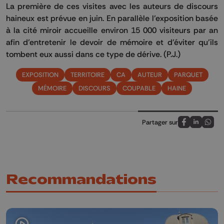
La première de ces visites avec les auteurs de discours
haineux est prévue en juin.
En parallèle l’exposition basée
à la cité miroir accueille environ 15 000 visiteurs par an
afin d’entretenir le devoir de mémoire et d’éviter qu’ils
tombent eux aussi dans ce type de dérive.
(P.J.)
EXPOSITION
TERRITOIRE
CA
AUTEUR
PARQUET
MÉMOIRE
DISCOURS
COUPABLE
HAINE
Partager sur
Partagez sur
Partagez 
Parta
Recommandations