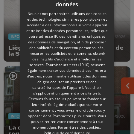
données
Nous et nos partenaires utilisons des cookies
et des technologies similaires pour stocker et
accéder à des informations sur votre appareil
et traiter des données personnelles, telles que
votre adresse IP, des identifiants uniques et
INFOS
11/06/2026
des données de navigation, afin de proposer
Liège ouvre son coeur à la Maison de
des publicités et du contenu personnalisés,
la Science
mesurer les publicités et le contenu, obtenir
des insights d’audience et améliorer les
services.
Fournisseurs tiers (1910)
peuvent
également traiter vos données à ces fins et à
d’autres, notamment en utilisant des données
de géolocalisation précises et des
caractéristiques de l’appareil. Vos choix
Ouv
s’appliquent uniquement à ce site web.
Certains fournisseurs peuvent se fonder sur
leur intérêt légitime plutôt que sur votre
consentement ; vous avez le droit de vous y
opposer dans
Paramètres publicitaires
. Vous
INFOS
09/06/2026
pouvez retirer votre consentement à tout
La châtaigneraie : Construire le
moment dans
Paramètres des cookies
.
Politique de confidentialité
regard, archives inédites et