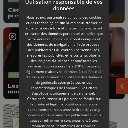
Utilisation responsable de vos
données
Cédric Cherain remporte pour la
première fois le championnat de
Nous et nos partenaires utilisons des cookies
Belgique des rallyes
et des technologies similaires pour stocker et
accéder à des informations sur votre appareil
et traiter des données personnelles, telles que
votre adresse IP, des identifiants uniques et
des données de navigation, afin de proposer
des publicités et du contenu personnalisés,
mesurer les publicités et le contenu, obtenir
des insights d’audience et améliorer les
services.
Fournisseurs tiers (1910)
peuvent
également traiter vos données à ces fins et à
MOTEUR
25/11/2024
d’autres, notamment en utilisant des données
de géolocalisation précises et des
Les fans célèbrent le 1er titre
caractéristiques de l’appareil. Vos choix
Ouv
mondial de Thierry Neuville
s’appliquent uniquement à ce site web.
Certains fournisseurs peuvent se fonder sur
leur intérêt légitime plutôt que sur votre
consentement ; vous avez le droit de vous y
opposer dans
Paramètres publicitaires
. Vous
pouvez retirer votre consentement à tout
moment dans
Paramètres des cookies
.