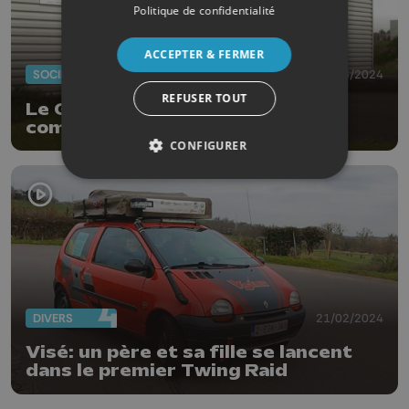
Politique de confidentialité
ACCEPTER & FERMER
SOCIÉTÉ
04/06/2024
REFUSER TOUT
Le GREOVA renforce son e-
commerce local
CONFIGURER
DIVERS
21/02/2024
Visé: un père et sa fille se lancent
dans le premier Twing Raid