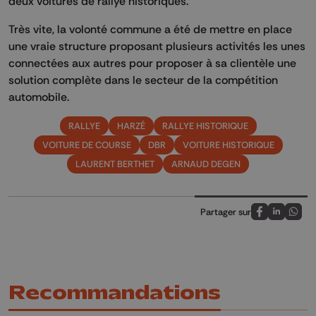
deux voitures de rallye historiques.
Très vite, la volonté commune a été de mettre en place
une vraie structure proposant plusieurs activités les unes
connectées aux autres pour proposer à sa clientèle une
solution complète dans le secteur de la compétition
automobile.
RALLYE
HARZÉ
RALLYE HISTORIQUE
VOITURE DE COURSE
DBR
VOITURE HISTORIQUE
LAURENT BERTHET
ARNAUD DEGEN
Partager sur
Partagez sur
Partagez 
Parta
Recommandations