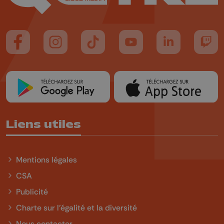
Suivez-nous sur FaceBook
Suivez-nous sur Instagram
Suivez-nous sur TikTok
Suivez-nous sur YouTube
Suivez-nous sur
Suiv
Liens utiles
Mentions légales
CSA
Publicité
Charte sur l'égalité et la diversité
Nous contacter