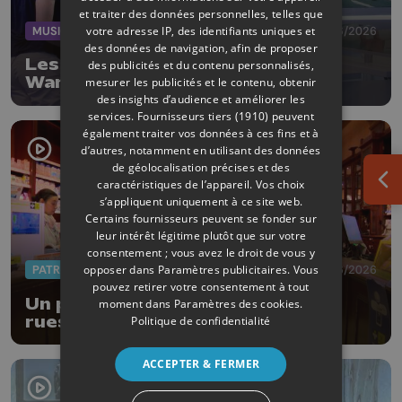
et traiter des données personnelles, telles que
MUSIQUE
19/06/2026
votre adresse IP, des identifiants uniques et
des données de navigation, afin de proposer
Les fanfares vont faire vibrer
des publicités et du contenu personnalisés,
Waremme ce samedi
mesurer les publicités et le contenu, obtenir
des insights d’audience et améliorer les
services.
Fournisseurs tiers (1910)
peuvent
également traiter vos données à ces fins et à
d’autres, notamment en utilisant des données
de géolocalisation précises et des
caractéristiques de l’appareil. Vos choix
Ouv
s’appliquent uniquement à ce site web.
Certains fournisseurs peuvent se fonder sur
leur intérêt légitime plutôt que sur votre
consentement ; vous avez le droit de vous y
opposer dans
Paramètres publicitaires
. Vous
PATRIMOINE
18/06/2026
pouvez retirer votre consentement à tout
Un parcours thématique dans les
moment dans
Paramètres des cookies
.
rues de la Ville de Liège
Politique de confidentialité
ACCEPTER & FERMER