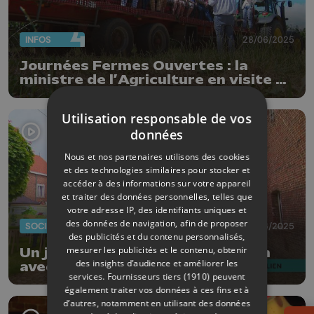
INFOS
28/06/2025
Journées Fermes Ouvertes : la
ministre de l’Agriculture en visite à
Rosoux
Utilisation responsable de vos
données
Nous et nos partenaires utilisons des cookies
et des technologies similaires pour stocker et
accéder à des informations sur votre appareil
et traiter des données personnelles, telles que
votre adresse IP, des identifiants uniques et
des données de navigation, afin de proposer
SOCIÉTÉ
07/06/2025
des publicités et du contenu personnalisés,
mesurer les publicités et le contenu, obtenir
Un jour, une ferme : semer du lien
des insights d’audience et améliorer les
avec le monde agricole
services.
Fournisseurs tiers (1910)
peuvent
également traiter vos données à ces fins et à
d’autres, notamment en utilisant des données