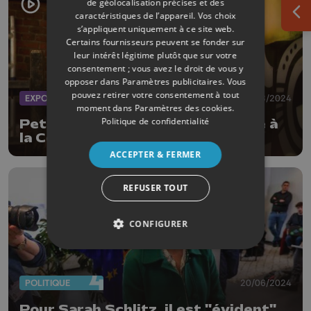
de géolocalisation précises et des
caractéristiques de l’appareil. Vos choix
Ouv
s’appliquent uniquement à ce site web.
Certains fournisseurs peuvent se fonder sur
leur intérêt légitime plutôt que sur votre
consentement ; vous avez le droit de vous y
opposer dans
Paramètres publicitaires
. Vous
pouvez retirer votre consentement à tout
EXPOS
21/08/2024
moment dans
Paramètres des cookies
.
Politique de confidentialité
Petit-Hallet: Le Street Art invité à
la Cour des Arts
ACCEPTER & FERMER
REFUSER TOUT
CONFIGURER
POLITIQUE
20/06/2024
Pour Sarah Schlitz, il est "évident"