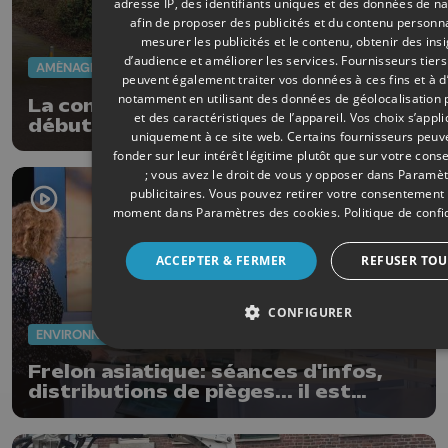
adresse IP, des identifiants uniques et des données de na
afin de proposer des publicités et du contenu personna
mesurer les publicités et le contenu, obtenir des ins
d’audience et améliorer les services.
Fournisseurs tiers
AMÉNAGEMENT DU TERRITOIRE
03/02/2026
peuvent également traiter vos données à ces fins et à d
notamment en utilisant des données de géolocalisation 
La construction d'un parc nature a
et des caractéristiques de l’appareil. Vos choix s’appl
débuté à Tihange
uniquement à ce site web. Certains fournisseurs peuv
fonder sur leur intérêt légitime plutôt que sur votre con
; vous avez le droit de vous y opposer dans
Paramèt
publicitaires
. Vous pouvez retirer votre consentement 
moment dans
Paramètres des cookies
.
Politique de confi
ACCEPTER & FERMER
REFUSER TOU
CONFIGURER
ENVIRONNEMENT
17/01/2026
Frelon asiatique: séances d'infos,
distributions de pièges... il est
temps de lutter