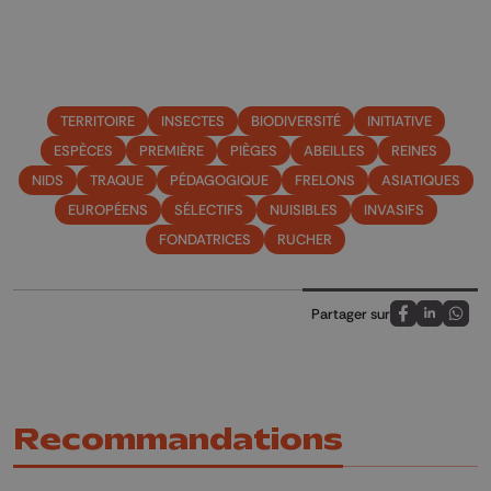
TERRITOIRE
INSECTES
BIODIVERSITÉ
INITIATIVE
ESPÈCES
PREMIÈRE
PIÈGES
ABEILLES
REINES
NIDS
TRAQUE
PÉDAGOGIQUE
FRELONS
ASIATIQUES
EUROPÉENS
SÉLECTIFS
NUISIBLES
INVASIFS
FONDATRICES
RUCHER
Partager sur
Partagez sur
Partagez 
Parta
Recommandations