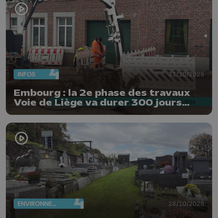
INFOS
31/10/2025
Embourg : la 2e phase des travaux
Voie de Liège va durer 300 jours
ouvrables
ENVIRONNEMENT
28/10/2025