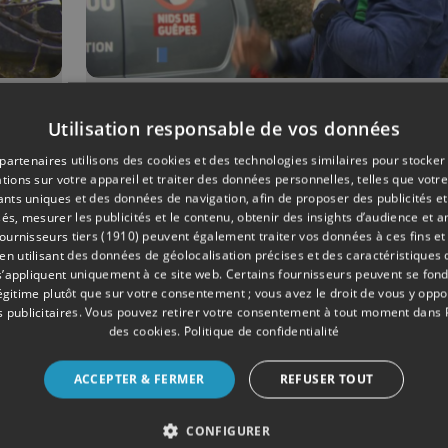
04/2021
SOCIÉTÉ
Utilisation responsable de vos données
Les guêpes, ces insec
partenaires utilisons des cookies et des technologies similaires pour stocker
indésirables!
tions sur votre appareil et traiter des données personnelles, telles que votre
iants uniques et des données de navigation, afin de proposer des publicités e
é
és, mesurer les publicités et le contenu, obtenir des insights d’audience et a
ournisseurs tiers (1910)
peuvent également traiter vos données à ces fins et 
 utilisant des données de géolocalisation précises et des caractéristiques d
s’appliquent uniquement à ce site web. Certains fournisseurs peuvent se fond
légitime plutôt que sur votre consentement ; vous avez le droit de vous y opp
 publicitaires
. Vous pouvez retirer votre consentement à tout moment dans
des cookies
.
Politique de confidentialité
ACCEPTER & FERMER
REFUSER TOUT
CONFIGURER