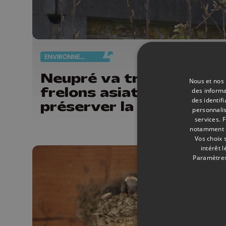
ENVIRONNEMENT
15/
Neupré va traquer les
Nous et nos 
frelons asiatiques pour
des informa
des identif
préserver la biodiversit
personnalis
services.
F
notamment en
Vos choix 
intérêt 
Paramètres