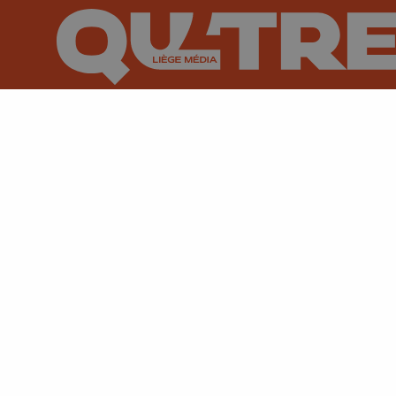
Suivez-nous sur FaceBook
Suivez-nous sur Instagram
Suivez-nous sur TikTok
Suivez-nous sur You
Suivez-nous
Su