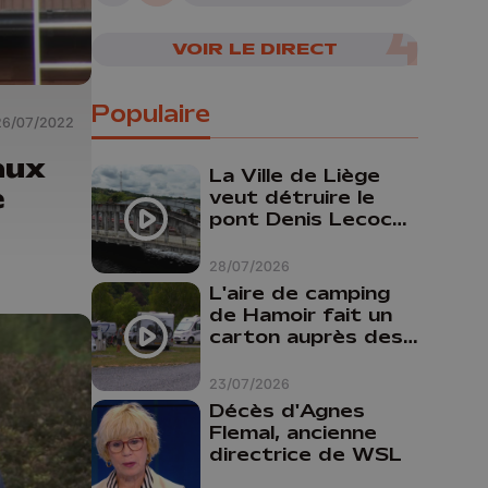
VOIR LE DIRECT
Populaire
26/07/2022
aux
La Ville de Liège
e
veut détruire le
pont Denis Lecocq
mais manque de
budget pour le
28/07/2026
faire
L'aire de camping
de Hamoir fait un
carton auprès des
touristes
23/07/2026
Décès d'Agnes
Flemal, ancienne
directrice de WSL