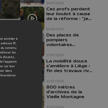
24/07/2026
Ces profs perdent
leur boulot à cause
de la réforme : "je
travaillais bien plus
14/08/2020
comme prof que
04/08/2026
comme
Des places de
tes
pharmacienne"
 et accéder à
pompiers
 adresse IP,
volontaires
t du contenu
disponibles en
méliorer les
province de Liège :
27/07/2026
à d’autres,
"Un citoyen qui
La mobilité douce
e l’appareil.
n'est formé ne
s'améliore à Liège :
er sur leur
peut pas nous
fin des travaux rive
oser dans
aider"
gauche, pistes
Paramètres
cyclo-piétonnes
22/07/2026
Avroy et
800 mètres
Guillemins...
d'archives de la
Vieille Montagne
31/07/2026