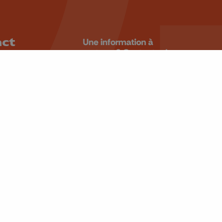
act
Une information à
partager? Contactez la
rédaction.
 99 99
ALERTEZ-
u4tre.be
NOUS
 Laveu, 58
iège
BE 0405.931.241
Retrouvez-nous sur
CANAL 10/166
CANAL 11/12/55
CANAL 13 OU 65