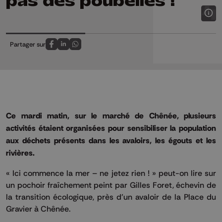
pas des poubelles !
Partager sur
Partagez sur FaceBook
Partagez sur LinkedIn
Partagez sur Whatsapp
Ce mardi matin, sur le marché de Chênée, plusieurs
activités étaient organisées pour sensibiliser la population
aux déchets présents dans les avaloirs, les égouts et les
rivières.
« Ici commence la mer – ne jetez rien ! » peut-on lire sur
un pochoir fraîchement peint par Gilles Foret, échevin de
la transition écologique, près d’un avaloir de la Place du
Gravier à Chênée.