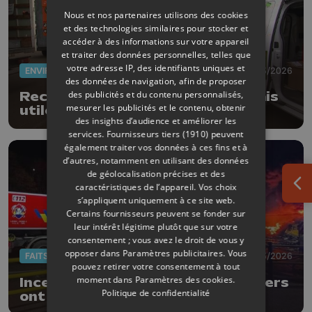
Nous et nos partenaires utilisons des cookies
et des technologies similaires pour stocker et
accéder à des informations sur votre appareil
et traiter des données personnelles, telles que
votre adresse IP, des identifiants uniques et
ENVIRONNEMENT
17/03/2026
des données de navigation, afin de proposer
des publicités et du contenu personnalisés,
Recyparc mobile à Liège : mini mais
mesurer les publicités et le contenu, obtenir
utile !
des insights d’audience et améliorer les
services.
Fournisseurs tiers (1910)
peuvent
également traiter vos données à ces fins et à
d’autres, notamment en utilisant des données
de géolocalisation précises et des
caractéristiques de l’appareil. Vos choix
Ouv
s’appliquent uniquement à ce site web.
Certains fournisseurs peuvent se fonder sur
leur intérêt légitime plutôt que sur votre
consentement ; vous avez le droit de vous y
opposer dans
Paramètres publicitaires
. Vous
FAITS DIVERS
12/03/2026
pouvez retirer votre consentement à tout
moment dans
Paramètres des cookies
.
Incendie chez Recydel : les pompiers
Politique de confidentialité
ont été occupés toute la nuit