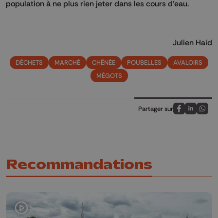
population à ne plus rien jeter dans les cours d’eau.
Julien Haid
DÉCHETS
MARCHÉ
CHÊNÉE
POUBELLES
AVALOIRS
MÉGOTS
Partager sur
Partagez sur
Partagez 
Parta
Recommandations