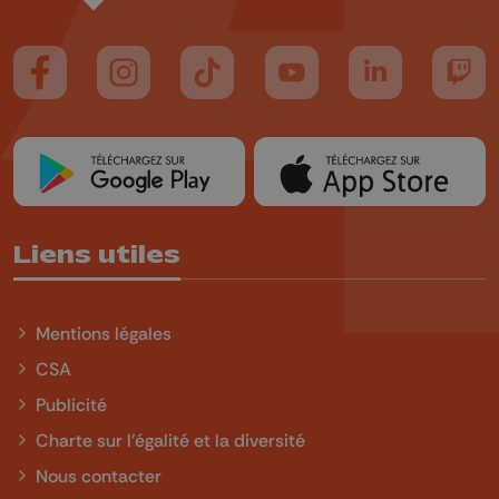
Suivez-nous sur FaceBook
Suivez-nous sur Instagram
Suivez-nous sur TikTok
Suivez-nous sur YouTube
Suivez-nous sur
Suiv
Liens utiles
Mentions légales
CSA
Publicité
Charte sur l'égalité et la diversité
Nous contacter