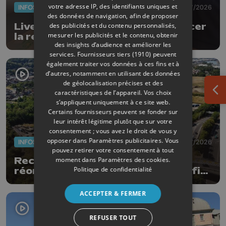
votre adresse IP, des identifiants uniques et
INFOS
29/07/2026
des données de navigation, afin de proposer
des publicités et du contenu personnalisés,
LiveDrop : la goutte qui fait avancer
mesurer les publicités et le contenu, obtenir
la recherche
des insights d’audience et améliorer les
services.
Fournisseurs tiers (1910)
peuvent
également traiter vos données à ces fins et à
d’autres, notamment en utilisant des données
de géolocalisation précises et des
caractéristiques de l’appareil. Vos choix
Ouv
s’appliquent uniquement à ce site web.
Certains fournisseurs peuvent se fonder sur
leur intérêt légitime plutôt que sur votre
consentement ; vous avez le droit de vous y
opposer dans
Paramètres publicitaires
. Vous
INFOS
29/07/2026
pouvez retirer votre consentement à tout
moment dans
Paramètres des cookies
.
Recydel reçoit un permis pour
Politique de confidentialité
réorganiser son site de Wandre afin
de prévenir le risque d'incendie
ACCEPTER & FERMER
REFUSER TOUT