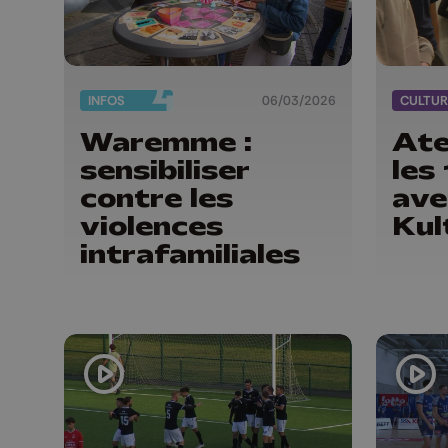
INFOS
06/03/2026
CULTUR
Waremme :
Ate
sensibiliser
les
contre les
ave
violences
Kul
intrafamiliales