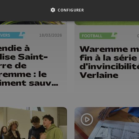
CONFIGURER
IVERS
18/03/2026
FOOTBALL
endie à
Waremme m
lise Saint-
fin à la série
rre de
d'invincibili
emme : le
Verlaine
iment sauvé
justesse