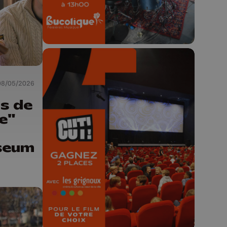
08/05/2026
s de
🎬 Concours CUT x
re"
Les Grignoux ✨
seum
Concours permanent - 2 places à
gagner chaque semaine !