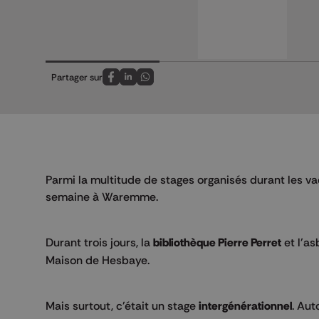
Partager sur
Partagez sur FaceBook
Partagez sur LinkedIn
Partagez sur Whatsapp
Parmi la multitude de stages organisés durant les vac
semaine à Waremme.
Durant trois jours, la
bibliothèque Pierre Perret
et l'as
Maison de Hesbaye.
Mais surtout, c'était un stage
intergénérationnel
. Aut