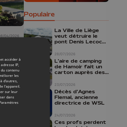
Populaire
La Ville de Liège
veut détruire le
08/04/2026
pont Denis Lecocq
mais manque de
budget pour le
28/07/2026
faire
 et accéder à
L'aire de camping
 adresse IP,
de Hamoir fait un
de
t du contenu
carton auprès des
méliorer les
touristes
à d’autres,
23/07/2026
e l’appareil.
Décès d'Agnes
er sur leur
Flemal, ancienne
oser dans
directrice de WSL
Paramètres
24/07/2026
Ces profs perdent