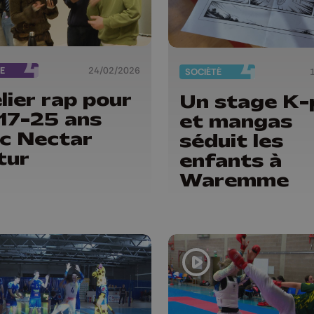
E
24/02/2026
SOCIÉTÉ
lier rap pour
Un stage K-
 17-25 ans
et mangas
c Nectar
séduit les
tur
enfants à
Waremme