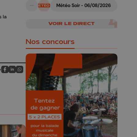
Météo Soir - 06/08/2026
A suivre
s la
VOIR LE DIRECT
Nos concours
r
Partagez sur FaceBook
Partagez sur LinkedIn
Partagez sur Whatsapp
🎁 Gagnez 5x2
places pour le
Bucolique Ferrières
Festival 🌿🎶
Concours valable jusqu'au 9 août,
23h59.