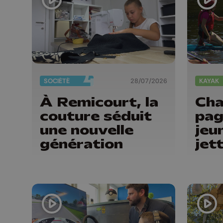
SOCIÉTÉ
28/07/2026
KAYAK
À Remicourt, la
Cha
couture séduit
paga
une nouvelle
jeu
génération
jet