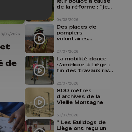
leur boulot à cause
de la réforme : "je
travaillais bien plus
comme prof que
04/08/2026
comme
Des places de
pharmacienne"
pompiers
08/03/2026
volontaires
disponibles en
et
province de Liège :
27/07/2026
"Un citoyen qui
La mobilité douce
té de
n'est formé ne
s'améliore à Liège :
peut pas nous
fin des travaux rive
aider"
gauche, pistes
cyclo-piétonnes
22/07/2026
Avroy et
800 mètres
Guillemins...
d'archives de la
Vieille Montagne
31/07/2026
" Les Bulldogs de
Liège ont reçu un