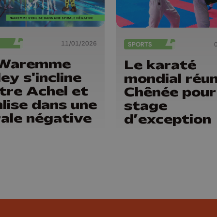
11/01/2026
SPORTS
 Waremme
Le karaté
ey s'incline
mondial réun
tre Achel et
Chênée pour
nlise dans une
stage
rale négative
d’exception