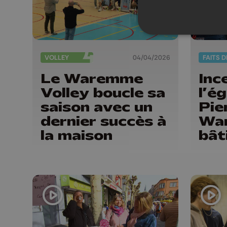
VOLLEY
04/04/2026
FAITS D
Le Waremme
Inc
Volley boucle sa
l’ég
saison avec un
Pie
dernier succès à
War
la maison
bât
de 