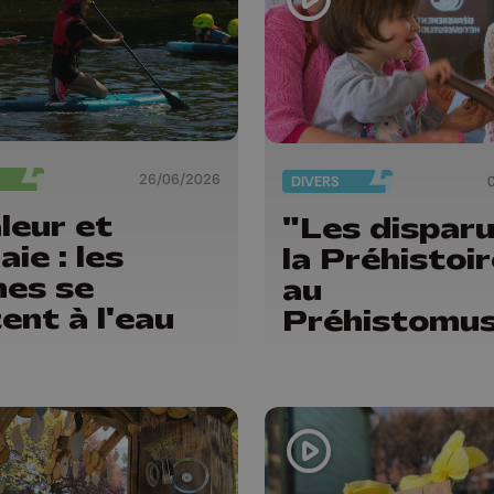
26/06/2026
DIVERS
leur et
"Les disparu
ie : les
la Préhistoi
nes se
au
tent à l'eau
Préhistomu