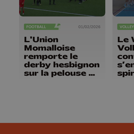
FOOTBALL
01/02/2026
VOLLEY
L'Union
Le
Momalloise
Voll
remporte le
con
derby hesbignon
s’e
sur la pelouse de
spi
Waremme (2-4)