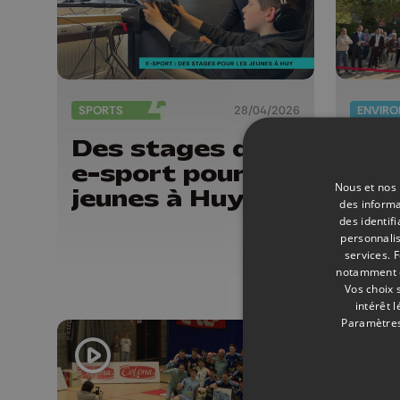
SPORTS
28/04/2026
Des stages de
Cin
e-sport pour les
fes
Nous et nos 
jeunes à Huy
et 
des informa
Wa
des identif
personnalis
services.
F
notamment en
Vos choix 
intérêt 
Paramètres