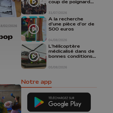
coup de poignard
dans le dos "
31/07/2026
A la recherche
d'une pièce d'or de
18/02/2026
500 euros
pop
04/08/2026
L'hélicoptère
médicalisé dans de
bonnes conditions à
Oupeye
05/08/2026
Notre app