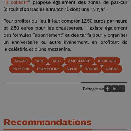
"
R collectif
" propose également des zones de parkour
(circuit d'obstacles à franchir), dont une "Ninja" !
Pour profiter du lieu, il faut compter 12,50 euros par heure
et 2,50 euros pour les chaussettes. Il existe également
des formules "abonnement" et des tarifs pour y organiser
un anniversaire ou autre événement, en profitant de
la cafétéria et d'une mezzanine.
AWANS
PARC
SAUT
AMUSEMENT
RÉCRÉATIF
PARKOUR
TRAMPOLINE
NINJA
BONDIR
AIRBAG
Partager sur
Partagez sur
Partagez 
Parta
Recommandations