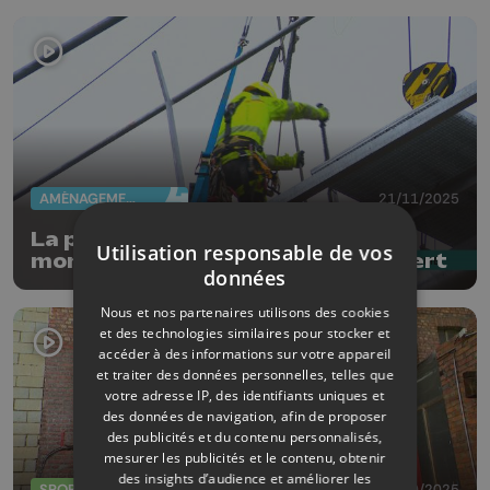
AMÉNAGEMENT DU TERRITOIRE
21/11/2025
La passerelle Vialta est en plein
Utilisation responsable de vos
montage au-dessus du Canal Albert
données
Nous et nos partenaires utilisons des cookies
et des technologies similaires pour stocker et
accéder à des informations sur votre appareil
et traiter des données personnelles, telles que
votre adresse IP, des identifiants uniques et
des données de navigation, afin de proposer
des publicités et du contenu personnalisés,
mesurer les publicités et le contenu, obtenir
des insights d’audience et améliorer les
SPORTS
20/10/2025