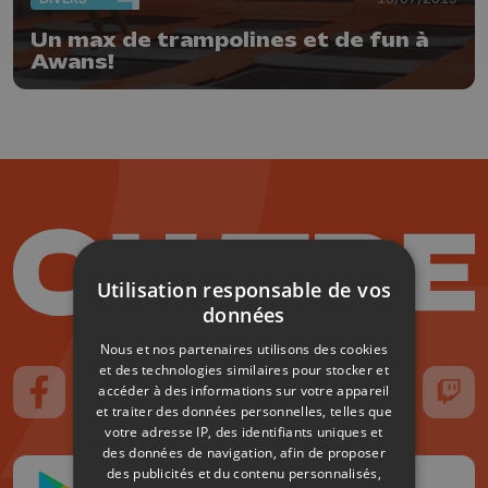
Un max de trampolines et de fun à
Awans!
Utilisation responsable de vos
données
Nous et nos partenaires utilisons des cookies
et des technologies similaires pour stocker et
accéder à des informations sur votre appareil
Suivez-nous sur FaceBook
Suivez-nous sur Instagram
Suivez-nous sur TikTok
Suivez-nous sur YouTube
Suivez-nous sur
Suiv
et traiter des données personnelles, telles que
votre adresse IP, des identifiants uniques et
des données de navigation, afin de proposer
des publicités et du contenu personnalisés,