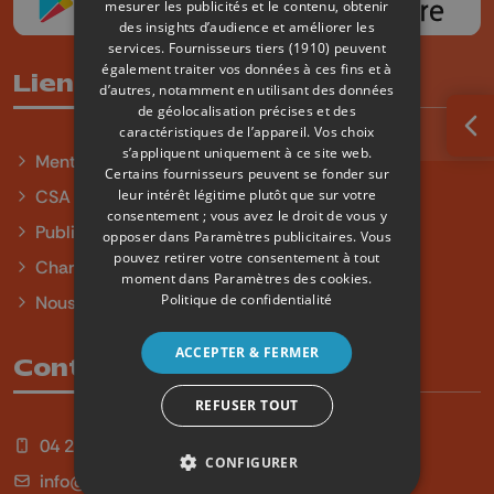
mesurer les publicités et le contenu, obtenir
des insights d’audience et améliorer les
services.
Fournisseurs tiers (1910)
peuvent
également traiter vos données à ces fins et à
Liens utiles
d’autres, notamment en utilisant des données
de géolocalisation précises et des
caractéristiques de l’appareil. Vos choix
Ouv
s’appliquent uniquement à ce site web.
Mentions légales
Certains fournisseurs peuvent se fonder sur
leur intérêt légitime plutôt que sur votre
CSA
consentement ; vous avez le droit de vous y
Publicité
opposer dans
Paramètres publicitaires
. Vous
pouvez retirer votre consentement à tout
Charte sur l'égalité et la diversité
moment dans
Paramètres des cookies
.
Politique de confidentialité
Nous contacter
ACCEPTER & FERMER
Contact
REFUSER TOUT
04 254 99 99
CONFIGURER
info@qu4tre.be