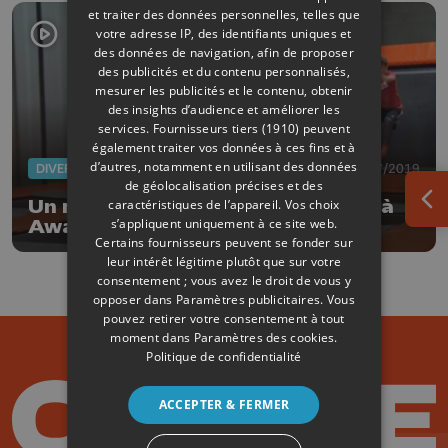
et traiter des données personnelles, telles que
votre adresse IP, des identifiants uniques et
des données de navigation, afin de proposer
des publicités et du contenu personnalisés,
mesurer les publicités et le contenu, obtenir
des insights d’audience et améliorer les
services.
Fournisseurs tiers (1910)
peuvent
également traiter vos données à ces fins et à
d’autres, notamment en utilisant des données
DIVERS
13/07/2019
de géolocalisation précises et des
Un max de trampolines et de fun à
caractéristiques de l’appareil. Vos choix
Ouv
s’appliquent uniquement à ce site web.
Awans!
Certains fournisseurs peuvent se fonder sur
leur intérêt légitime plutôt que sur votre
consentement ; vous avez le droit de vous y
opposer dans
Paramètres publicitaires
. Vous
pouvez retirer votre consentement à tout
moment dans
Paramètres des cookies
.
Politique de confidentialité
ACCEPTER & FERMER