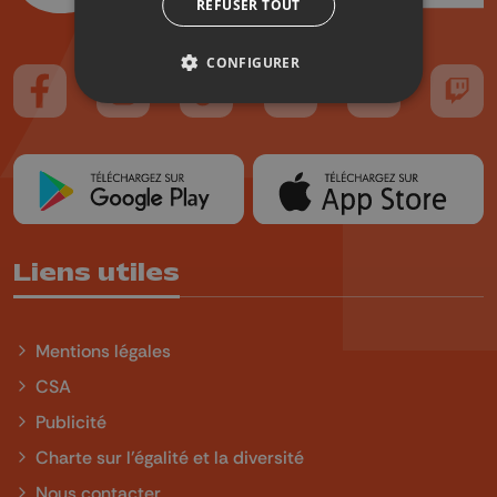
REFUSER TOUT
CONFIGURER
Suivez-nous sur FaceBook
Suivez-nous sur Instagram
Suivez-nous sur TikTok
Suivez-nous sur YouTube
Suivez-nous sur
Suiv
Liens utiles
Mentions légales
CSA
Publicité
Charte sur l'égalité et la diversité
Nous contacter