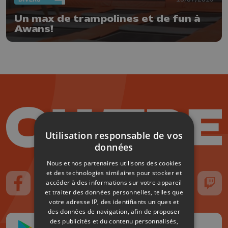
Un max de trampolines et de fun à
Awans!
Utilisation responsable de vos
données
Nous et nos partenaires utilisons des cookies
et des technologies similaires pour stocker et
accéder à des informations sur votre appareil
Suivez-nous sur FaceBook
Suivez-nous sur Instagram
Suivez-nous sur TikTok
Suivez-nous sur YouTube
Suivez-nous sur
Suiv
et traiter des données personnelles, telles que
votre adresse IP, des identifiants uniques et
des données de navigation, afin de proposer
des publicités et du contenu personnalisés,