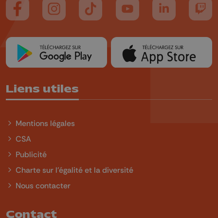
Suivez-nous sur FaceBook
Suivez-nous sur Instagram
Suivez-nous sur TikTok
Suivez-nous sur YouTube
Suivez-nous sur
Suiv
Liens utiles
Mentions légales
CSA
Publicité
Charte sur l'égalité et la diversité
Nous contacter
Contact