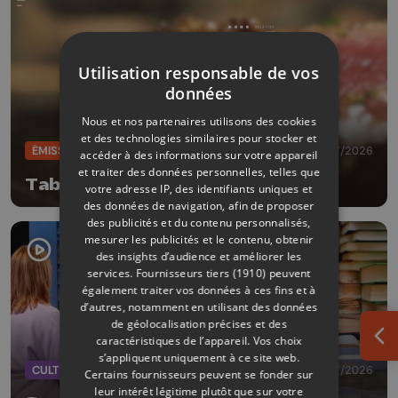
Utilisation responsable de vos
données
Nous et nos partenaires utilisons des cookies
et des technologies similaires pour stocker et
ÉMISSIONS
04/07/2026
accéder à des informations sur votre appareil
et traiter des données personnelles, telles que
Table et terroir
votre adresse IP, des identifiants uniques et
des données de navigation, afin de proposer
des publicités et du contenu personnalisés,
mesurer les publicités et le contenu, obtenir
des insights d’audience et améliorer les
services.
Fournisseurs tiers (1910)
peuvent
également traiter vos données à ces fins et à
d’autres, notamment en utilisant des données
de géolocalisation précises et des
caractéristiques de l’appareil. Vos choix
Ouv
s’appliquent uniquement à ce site web.
CULTURE
04/07/2026
Certains fournisseurs peuvent se fonder sur
leur intérêt légitime plutôt que sur votre