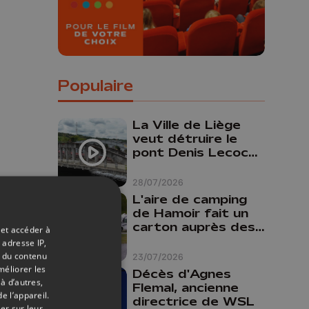
Populaire
La Ville de Liège
veut détruire le
pont Denis Lecocq
mais manque de
budget pour le
28/07/2026
faire
L'aire de camping
de Hamoir fait un
carton auprès des
 et accéder à
touristes
 adresse IP,
t du contenu
23/07/2026
méliorer les
Décès d'Agnes
à d’autres,
Flemal, ancienne
 de
e l’appareil.
directrice de WSL
er sur leur