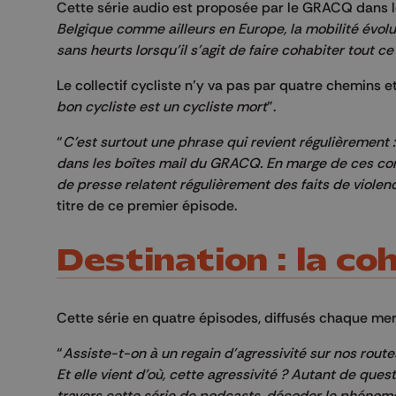
Cette série audio est proposée par le GRACQ dans le
Belgique comme ailleurs en Europe, la mobilité évolue
sans heurts lorsqu'il s'agit de faire cohabiter tout c
Le collectif cycliste n’y va pas par quatre chemins e
bon cycliste est un cycliste mort
".
“
C'est surtout une phrase qui revient régulièrement :
dans les boîtes mail du GRACQ. En marge de ces com
de presse relatent régulièrement des faits de violen
titre de ce premier épisode.
Destination : la co
Cette série en quatre épisodes, diffusés chaque merc
“
Assiste-t-on à un regain d'agressivité sur nos rout
Et elle vient d'où, cette agressivité ? Autant de que
travers cette série de podcasts, décoder le phénom