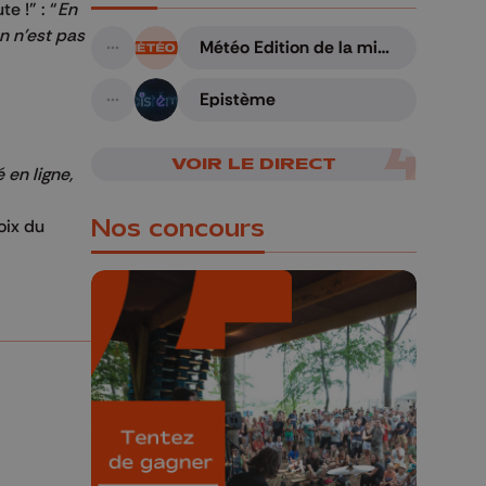
e !" : “
En
n n'est pas
Météo Edition de la mi-
A suivre
journée - 06/08/2026
Epistème
A suivre
VOIR LE DIRECT
 en ligne,
Nos concours
oix du
🎁 Gagnez 5x2
places pour le
Bucolique Ferrières
Festival 🌿🎶