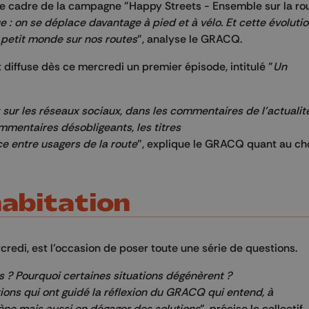
 cadre de la campagne "Happy Streets - Ensemble sur la rout
 : on se déplace davantage à pied et à vélo. Et cette évolutio
e petit monde sur nos routes
”, analyse le GRACQ.
t diffuse dès ce mercredi un premier épisode, intitulé "
Un
 sur les réseaux sociaux, dans les commentaires de l'actualité
mentaires désobligeants, les titres
ce entre usagers de la route
”, explique le GRACQ quant au ch
habitation
redi, est l’occasion de poser toute une série de questions.
es ? Pourquoi certaines situations dégénèrent ?
stions qui ont guidé la réflexion du GRACQ qui entend, à
ène mais aussi en dégager des solutions
”, précise le collectif.