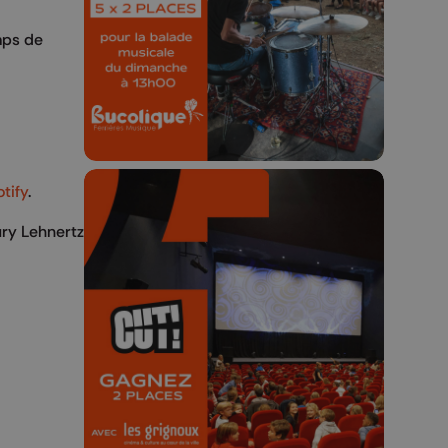
Concours valable jusqu'au 9 août,
mps de
23h59.
tify
.
ry Lehnertz
🎬 Concours CUT x
Les Grignoux ✨
Concours permanent - 2 places à
gagner chaque semaine !