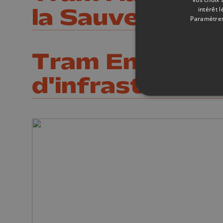
la Sauvenière 
intérêt 
Paramètres
Tram En Commu
d'infrastructu