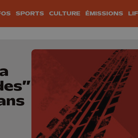
FOS
SPORTS
CULTURE
ÉMISSIONS
LI
la
des”
ans