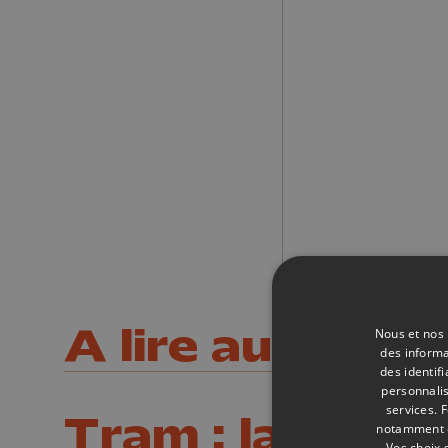
A lire aussi
Nous et nos 
des informa
des identif
personnalis
services.
F
Tram : la voie 
notamment en
Vos choix 