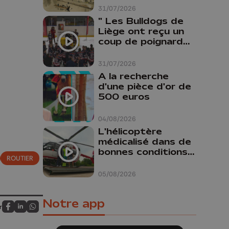
31/07/2026
" Les Bulldogs de
Liège ont reçu un
coup de poignard
dans le dos "
31/07/2026
A la recherche
d'une pièce d'or de
500 euros
04/08/2026
L'hélicoptère
médicalisé dans de
bonnes conditions à
ROUTIER
Oupeye
05/08/2026
Notre app
r
Partagez sur FaceBook
Partagez sur LinkedIn
Partagez sur Whatsapp