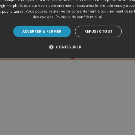
bientôt supprimée 
légitime plutôt que sur votre consentement ; vous avez le droit de vous y opp
 publicitaires
. Vous pouvez retirer votre consentement à tout moment dans
des cookies
.
Politique de confidentialité
ACCEPTER & FERMER
REFUSER TOUT
n S3#16 : trava
re rue Léopold
CONFIGURER