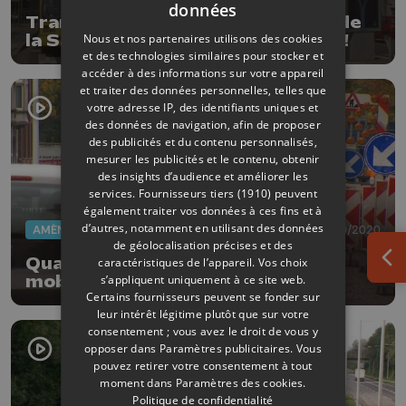
données
Tram : la voie des bus boulevard de
Nous et nos partenaires utilisons des cookies
la Sauvenière bientôt supprimée !
et des technologies similaires pour stocker et
accéder à des informations sur votre appareil
et traiter des données personnelles, telles que
votre adresse IP, des identifiants uniques et
des données de navigation, afin de proposer
des publicités et du contenu personnalisés,
mesurer les publicités et le contenu, obtenir
des insights d’audience et améliorer les
services.
Fournisseurs tiers (1910)
peuvent
également traiter vos données à ces fins et à
d’autres, notamment en utilisant des données
AMÉNAGEMENT DU TERRITOIRE
07/10/2020
de géolocalisation précises et des
Quai des Ardennes: le chantier
caractéristiques de l’appareil. Vos choix
Ouv
s’appliquent uniquement à ce site web.
mobilité a commencé
Certains fournisseurs peuvent se fonder sur
leur intérêt légitime plutôt que sur votre
consentement ; vous avez le droit de vous y
opposer dans
Paramètres publicitaires
. Vous
pouvez retirer votre consentement à tout
moment dans
Paramètres des cookies
.
Politique de confidentialité