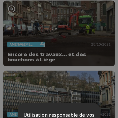
AMÉNAGEMENT DU TERRITOIRE
25/10/2021
Encore des travaux... et des
bouchons à Liège
Utilisation responsable de vos
AMÉNAGEMENT DU TERRITOIRE
30/09/2021