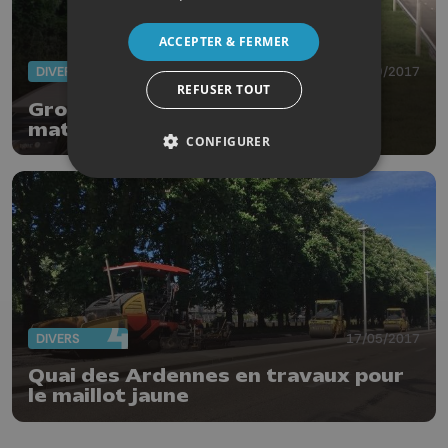
ACCEPTER & FERMER
DIVERS
12/09/2017
REFUSER TOUT
Gros soucis de mobilité ce mardi
matin en région liégeoise
CONFIGURER
DIVERS
17/05/2017
Quai des Ardennes en travaux pour
le maillot jaune