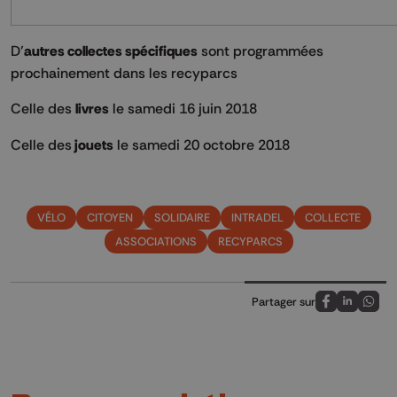
D’
autres collectes spécifiques
sont programmées
prochainement dans les recyparcs
Celle des
livres
le samedi 16 juin 2018
Celle des
jouets
le samedi 20 octobre 2018
VÉLO
CITOYEN
SOLIDAIRE
INTRADEL
COLLECTE
ASSOCIATIONS
RECYPARCS
Partager sur
Partagez sur
Partagez 
Parta