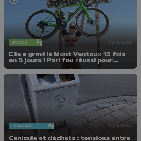
SPORTS
29/06/2026
Elle a gravi le Mont Ventoux 15 fois
en 5 jours ! Pari fou réussi pour
Delphine Thirifays
ENVIRONNEMENT
26/06/2026
Canicule et déchets : tensions entre