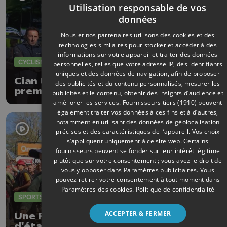
Utilisation responsable de vos
données
Nous et nos partenaires utilisons des cookies et des
technologies similaires pour stocker et accéder à des
informations sur votre appareil et traiter des données
CYCLISME
26/04/2026
personnelles, telles que votre adresse IP, des identifiants
uniques et des données de navigation, afin de proposer
Cian Uijtdebroeks 23e pour sa
des publicités et du contenu personnalisés, mesurer les
première Doyenne : "Je reviendrai"
publicités et le contenu, obtenir des insights d’audience et
améliorer les services.
Fournisseurs tiers (1910)
peuvent
également traiter vos données à ces fins et à d’autres,
notamment en utilisant des données de géolocalisation
précises et des caractéristiques de l’appareil. Vos choix
s’appliquent uniquement à ce site web. Certains
fournisseurs peuvent se fonder sur leur intérêt légitime
plutôt que sur votre consentement ; vous avez le droit de
vous y opposer dans
Paramètres publicitaires
. Vous
pouvez retirer votre consentement à tout moment dans
Paramètres des cookies
.
Politique de confidentialité
SPORTS
22/04/2026
ACCEPTER & FERMER
Une Flèche Wallonne 2026 aux airs
d'étape du Tour de France