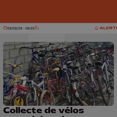
Aller au contenu principal
ALERT
08/08/26 - 06:55
Aujourd'hui
Météo
ALERTE
Collecte de vélos