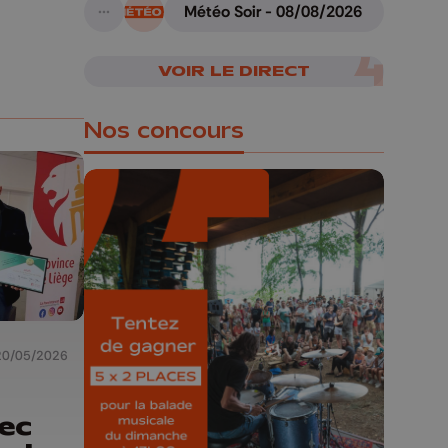
Météo Soir - 08/08/2026
A suivre
VOIR LE DIRECT
Nos concours
🎁 Gagnez 5x2
places pour le
Bucolique Ferrières
Festival 🌿🎶
20/05/2026
Concours valable jusqu'au 9 août,
ec
23h59.