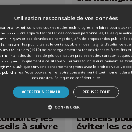
Utilisation responsable de vos données
partenaires utilisons des cookies et des technologies similaires pour stocker
tions sur votre appareil et traiter des données personnelles, telles que votre
iants uniques et des données de navigation, afin de proposer des publicités e
és, mesurer les publicités et le contenu, obtenir des insights d’audience et a
ournisseurs tiers (1910)
peuvent également traiter vos données à ces fins et 
 utilisant des données de géolocalisation précises et des caractéristiques d
s’appliquent uniquement à ce site web. Certains fournisseurs peuvent se fond
légitime plutôt que sur votre consentement ; vous avez le droit de vous y opp
 publicitaires
. Vous pouvez retirer votre consentement à tout moment dans
des cookies
.
Politique de confidentialité
ACCEPTER & FERMER
REFUSER TOUT
20/06/2025
INFOS
CONFIGURER
ité : chaleur
C'est l'été:
conduite, les
conseils pou
seils à suivre
éviter les c