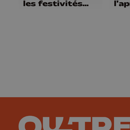
les festivités
l'a
annuelles du
Fort de Lantin