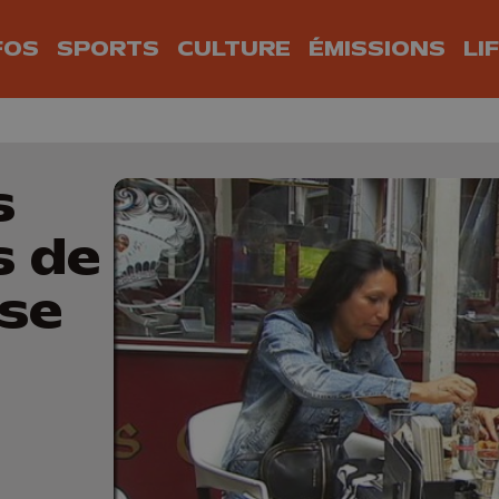
FOS
SPORTS
CULTURE
ÉMISSIONS
LI
s
s de
ise