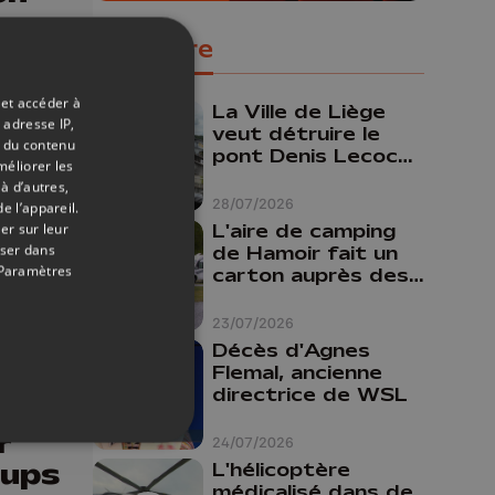
Populaire
 et accéder à
La Ville de Liège
 adresse IP,
veut détruire le
t du contenu
pont Denis Lecocq
méliorer les
mais manque de
à d’autres,
budget pour le
28/07/2026
e l’appareil.
faire
er sur leur
L'aire de camping
oser dans
de Hamoir fait un
Paramètres
carton auprès des
touristes
23/07/2026
Décès d'Agnes
19/06/2025
Flemal, ancienne
directrice de WSL
r
24/07/2026
oups
L'hélicoptère
médicalisé dans de