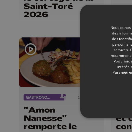
Saint-Toré
2026
Nous et nos 
des informa
des identif
personnalis
services.
F
notamment en
Vos choix 
intérêt 
Paramètres
GASTRONOMIE
15/12/2025
DIVERS
"Amon
Inv
Nanesse"
et 
remporte le
con