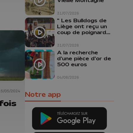
Vieille Montagne
31/07/2026
" Les Bulldogs de
Liège ont reçu un
coup de poignard
dans le dos "
31/07/2026
A la recherche
d'une pièce d'or de
500 euros
04/08/2026
15/05/2024
Notre app
fois