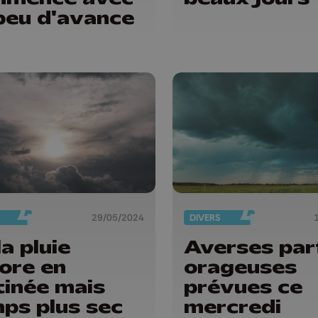
peu d'avance
29/05/2024
DIVERS
la pluie
Averses par
ore en
orageuses
inée mais
prévues ce
ps plus sec
mercredi