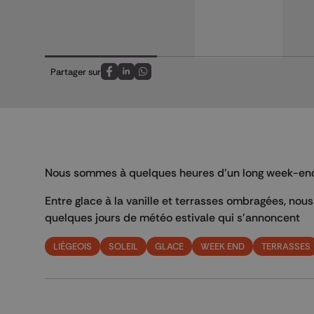
Partager sur
Partagez sur FaceBook
Partagez sur LinkedIn
Partagez sur Whatsapp
Nous sommes à quelques heures d'un long week-end 
Entre glace à la vanille et terrasses ombragées, nou
quelques jours de météo estivale qui s'annoncent
LIÉGEOIS
SOLEIL
GLACE
WEEK END
TERRASSES