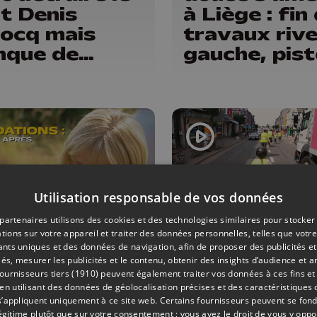
t Denis
à Liège : fin
ocq mais
travaux riv
nque de
gauche, pis
get pour le
cyclo-piéto
re
Avroy et
Guillemins...
Utilisation responsable de vos données
partenaires utilisons des cookies et des technologies similaires pour stocker
tions sur votre appareil et traiter des données personnelles, telles que votre
iants uniques et des données de navigation, afin de proposer des publicités e
17/07/2026
DIVERS
és, mesurer les publicités et le contenu, obtenir des insights d’audience et a
ournisseurs tiers (1910)
peuvent également traiter vos données à ces fins et 
us de la
Rouler à vél
 utilisant des données de géolocalisation précises et des caractéristiques d
aine : 5 ans
dans la
s’appliquent uniquement à ce site web. Certains fournisseurs peuvent se fond
légitime plutôt que sur votre consentement ; vous avez le droit de vous y opp