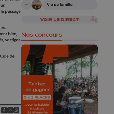
Vie de famille
'un
A suivre
 le passage
VOIR LE DIRECT
es,
ent bien,
Nos concours
és, vestiges
itude de
🎁 Gagnez 5x2
places pour le
Bucolique Ferrières
Festival 🌿🎶
Concours valable jusqu'au 9 août,
23h59.
r
Partagez sur FaceBook
Partagez sur LinkedIn
Partagez sur Whatsapp