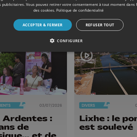
 inondations,
circulation
 publicitaires
. Vous pouvez retirer votre consentement à tout moment dans
sides pour le
des cookies
.
Politique de confidentialité
rt et feu
ACCEPTER & FERMER
REFUSER TOUT
rtifice
CONFIGURER
MENTS
03/07/2026
DIVERS
 Ardentes :
Lixhe : le po
ans de
est soulevé
ique... et de