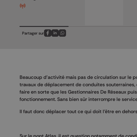
Partager sur
Partagez sur FaceBook
Partagez sur LinkedIn
Partagez sur Whatsapp
Beaucoup d'activité mais pas de circulation sur le 
travaux de déplacement de conduites souterraines, de
faire en sorte que les Gestionnaires De Réseaux puiss
fonctionnement. Sans bien sûr interrompre le service
Il faut donc déplacer tout ce qui doit l'être en deh
Sur le pont Atlas, il est question notamment de condui