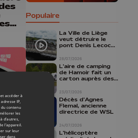
 des
e
Populaire
tes
nnes
La Ville de Liège
veut détruire le
pont Denis Lecocq
mais manque de
budget pour le
28/07/2026
faire
L'aire de camping
de Hamoir fait un
carton auprès des
touristes
23/07/2026
 et accéder à
Décès d'Agnes
 adresse IP,
Flemal, ancienne
t du contenu
10/07/2026
directrice de WSL
méliorer les
à d’autres,
o
e l’appareil.
24/07/2026
er sur leur
L'hélicoptère
oser dans