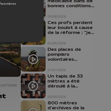
médicalisé dans de
Paramètres
bonnes conditions à
Oupeye
05/08/2026
Ces profs perdent
leur boulot à cause
de la réforme : "je
travaillais bien plus
comme prof que
04/08/2026
comme
Des places de
pharmacienne"
pompiers
volontaires
disponibles en
province de Liège :
27/07/2026
"Un citoyen qui
Un tapis de 33
n'est formé ne
mètres a été
peut pas nous
déroulé à la
01/07/2026
aider"
Cathédrale de
nt
Liège
05/08/2026
800 mètres
d'archives de la