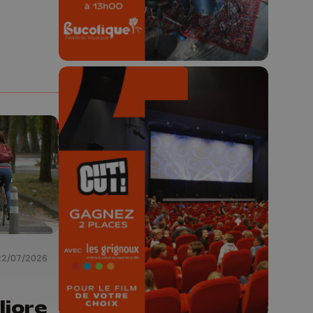
🎬 Concours CUT x
Les Grignoux ✨
Concours permanent - 2 places à
gagner chaque semaine !
22/07/2026
liore