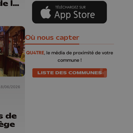
de la
Où nous capter
QU4TRE
, le média de proximité de votre
commune !
LISTE DES COMMUNES
18/06/2026
s de
iège