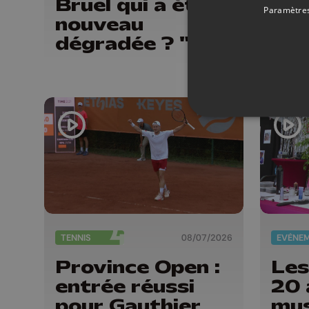
Bruel qui a été à
des
Paramètres
nouveau
sub
dégradée ? "Nos
spo
ouvriers sont en
d'a
vacances"
TENNIS
08/07/2026
EVÈNE
Province Open :
Les
entrée réussi
20 
pour Gauthier
mus