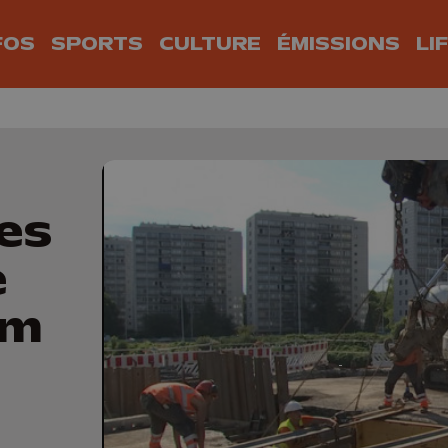
FOS
SPORTS
CULTURE
ÉMISSIONS
LI
es
e
am