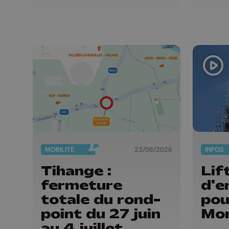
MOBILITÉ
23/06/2026
INFOS
Tihange :
Lif
fermeture
d'e
totale du rond-
pou
point du 27 juin
Mom
au 4 juillet