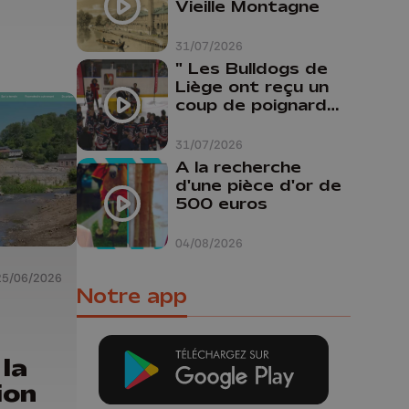
Vieille Montagne
31/07/2026
" Les Bulldogs de
Liège ont reçu un
coup de poignard
dans le dos "
31/07/2026
A la recherche
d'une pièce d'or de
500 euros
04/08/2026
25/06/2026
Notre app
la
ion