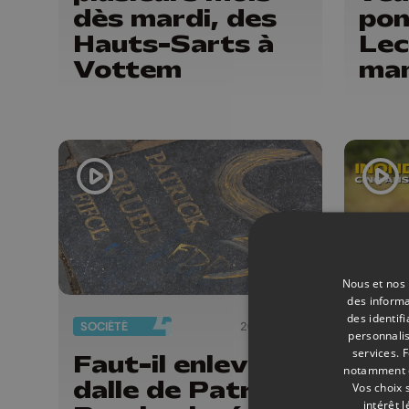
dès mardi, des
pon
Hauts-Sarts à
Lec
Vottem
ma
bud
fai
Nous et nos 
des informa
des identif
SOCIÉTÉ
20/07/2026
INFOS
personnalis
services.
F
Faut-il enlever la
Act
notamment en
dalle de Patrick
sem
Vos choix 
intérêt 