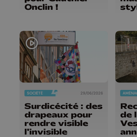
Onclin !
sty
SOCIÉTÉ
29/06/2026
Surdicécité : des
Rec
drapeaux pour
de 
rendre visible
Ves
l'invisible
ann