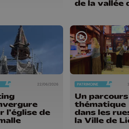
de la vallée 
Vesdre
22/06/2026
PATRIMOINE
ting
Un parcours
nvergure
thématique
r l'église de
dans les rue
alle
la Ville de L