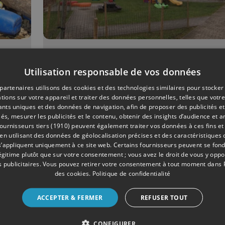
07/2021
ENSEIGNEMENT
Utilisation responsable de vos données
La petite école matern
partenaires utilisons des cookies et des technologies similaires pour stocker
de Hodeige cherche 2
tions sur votre appareil et traiter des données personnelles, telles que votre
élèves pour la rentrée
iants uniques et des données de navigation, afin de proposer des publicités e
és, mesurer les publicités et le contenu, obtenir des insights d’audience et a
ournisseurs tiers (1910)
peuvent également traiter vos données à ces fins et 
 utilisant des données de géolocalisation précises et des caractéristiques d
s’appliquent uniquement à ce site web. Certains fournisseurs peuvent se fond
légitime plutôt que sur votre consentement ; vous avez le droit de vous y opp
 publicitaires
. Vous pouvez retirer votre consentement à tout moment dans
des cookies
.
Politique de confidentialité
ACCEPTER & FERMER
REFUSER TOUT
CONFIGURER