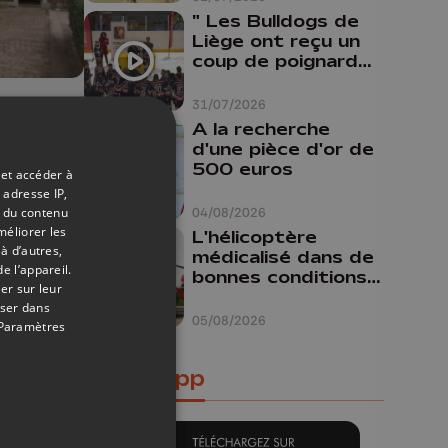
" Les Bulldogs de
Liège ont reçu un
coup de poignard
dans le dos "
31/07/2026
13/07/2021
A la recherche
elle
d'une pièce d'or de
500 euros
 et accéder à
 adresse IP,
t du contenu
04/08/2026
méliorer les
L'hélicoptère
à d’autres,
médicalisé dans de
e l’appareil.
bonnes conditions à
er sur leur
Oupeye
oser dans
05/08/2026
Paramètres
Notre app