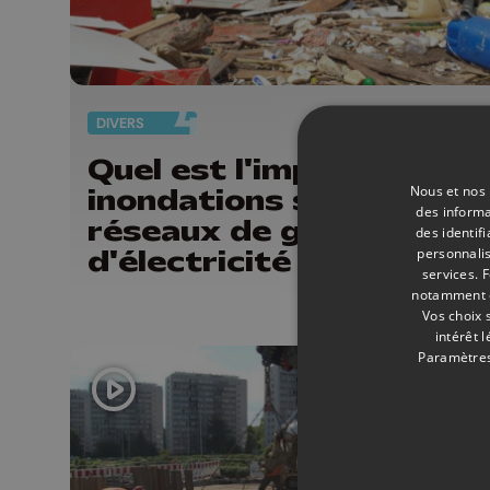
DIVERS
20/
Quel est l'impact des
Nous et nos 
inondations sur les
des informa
réseaux de gaz et
des identif
d'électricité ?
personnalis
services.
F
notamment en
Vos choix 
intérêt 
Paramètres