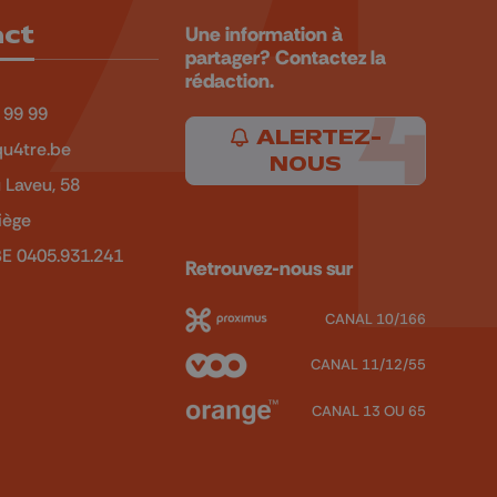
act
Une information à
partager? Contactez la
rédaction.
 99 99
ALERTEZ-
u4tre.be
NOUS
 Laveu, 58
iège
BE 0405.931.241
Retrouvez-nous sur
CANAL 10/166
CANAL 11/12/55
CANAL 13 OU 65