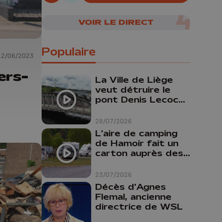
06/08/2026
VOIR LE DIRECT
Populaire
12/06/2023
ers-
La Ville de Liège
veut détruire le
pont Denis Lecocq
mais manque de
budget pour le
28/07/2026
faire
L'aire de camping
de Hamoir fait un
carton auprès des
touristes
23/07/2026
Décès d'Agnes
Flemal, ancienne
directrice de WSL