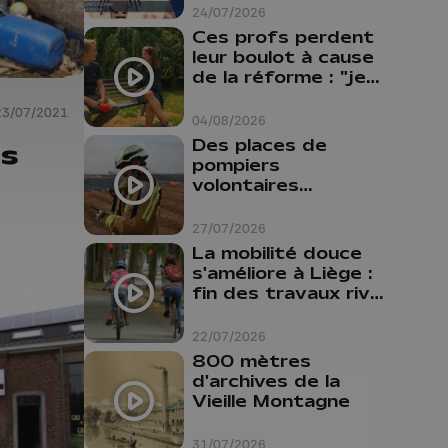
24/07/2026
Ces profs perdent
leur boulot à cause
de la réforme : "je
travaillais bien plus
23/07/2021
comme prof que
04/08/2026
comme
Des places de
is
pharmacienne"
pompiers
volontaires
disponibles en
province de Liège :
27/07/2026
"Un citoyen qui
La mobilité douce
n'est formé ne
s'améliore à Liège :
peut pas nous
fin des travaux rive
aider"
gauche, pistes
cyclo-piétonnes
22/07/2026
Avroy et
800 mètres
Guillemins...
d'archives de la
Vieille Montagne
31/07/2026