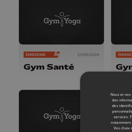
ÉMISSIONS
23/05/2026
ÉMISSI
Gym Santé
Gy
Nous et nos 
des informa
des identif
personnalis
services.
F
notamment en
Vos choix 