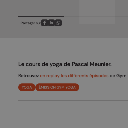
Partager sur
Partagez sur FaceBook
Partagez sur LinkedIn
Partagez sur Whatsapp
Le cours de yoga de Pascal Meunier.
Retrouvez
en replay les différents épisodes
de Gym Y
YOGA
ÉMISSION GYM YOGA