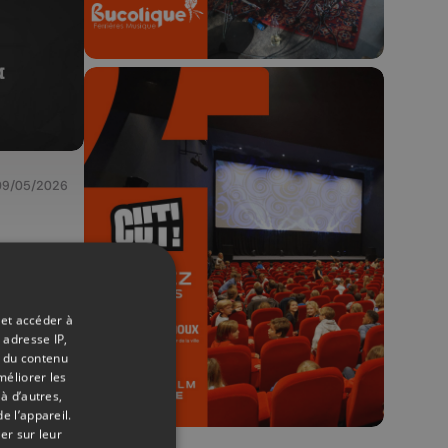
09/05/2026
🎬 Concours CUT x
Les Grignoux ✨
Concours permanent - 2 places à
gagner chaque semaine !
 et accéder à
 adresse IP,
t du contenu
méliorer les
à d’autres,
e l’appareil.
er sur leur