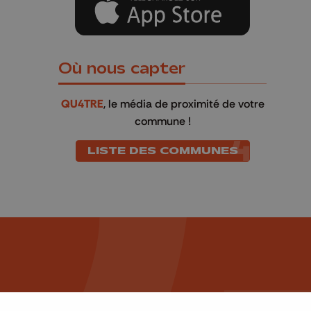
Où nous capter
QU4TRE
, le média de proximité de votre
commune !
LISTE DES COMMUNES