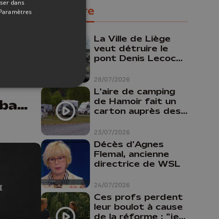
oser dans
Populaire
Paramètres
21/04/2026
La Ville de Liège
veut détruire le
pont Denis Lecocq
e
mais manque de
otre
budget pour le
28/07/2026
faire
L'aire de camping
de Hamoir fait un
rbara
carton auprès des
ours
touristes
23/07/2026
Décès d'Agnes
Flemal, ancienne
directrice de WSL
24/07/2026
Ces profs perdent
leur boulot à cause
de la réforme : "je