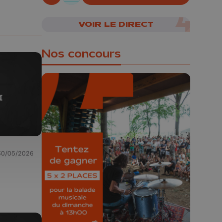
En live!
06/08/2026
VOIR LE DIRECT
Nos concours
🎁 Gagnez 5x2
places pour le
Bucolique Ferrières
30/05/2026
Festival 🌿🎶
Concours valable jusqu'au 9 août,
23h59.