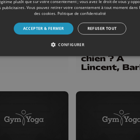
légitime plutôt que sur votre consentement ; vous avez le droit de vous y opp
 publicitaires
. Vous pouvez retirer votre consentement à tout moment dans
des cookies
.
Politique de confidentialité
ONS
25/04/2026
SOCIÉTÉ
ACCEPTER & FERMER
REFUSER TOUT
m Santé
Et si vous
pratiquiez l
CONFIGURER
yoga avec v
chien ? À
Lincent, Ba
donne des c
de "doga"