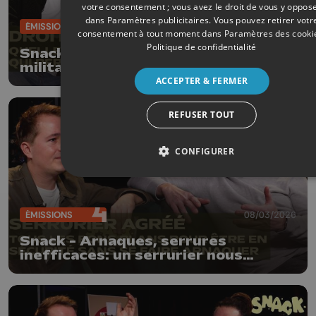
votre consentement ; vous avez le droit de vous y oppos
dans
Paramètres publicitaires
. Vous pouvez retirer votr
ÉMISSIONS
15/03/2026
consentement à tout moment dans
Paramètres des cooki
Politique de confidentialité
Snack - Droits des femmes : une
militante nous explique pourquoi
nous sommes encore loin de l'égalité
ACCEPTER & FERMER
REFUSER TOUT
CONFIGURER
ÉMISSIONS
08/03/2026
Snack - Arnaques, serrures
inefficaces: un serrurier nous
explique tout ce qu'il faut savoir sur
son métier