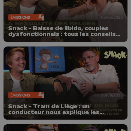
ÉMISSIONS
03/05/2026
Snack - Baisse de libido, couples
dysfonctionnels : tous les conseils
sans filtre d'une sexologue
ÉMISSIONS
28/09/2025
Snack - Tram de Liège : un
conducteur nous explique les
coulisses de son métiers et des
accidents