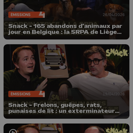
ÉMISSIONS
26/04/2026
Snack - 165 abandons d'animaux par
jour en Belgique : la SRPA de Liège
nous explique la réalité des refuges
ÉMISSIONS
19/04/2026
Snack - Frelons, guêpes, rats,
punaises de lit : un exterminateur
nous explique comment s’en
débarrasser !