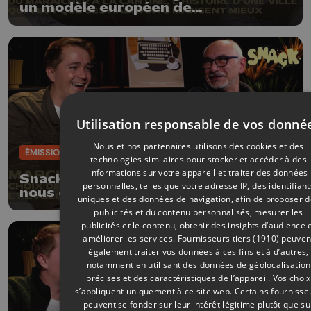
un modèle européen de
l’alimentation durable et locale ?
Utilisation responsable de vos donné
Nous et nos partenaires utilisons des cookies et des
ÉMISSIONS
22/03/2026
technologies similaires pour stocker et accéder à des
informations sur votre appareil et traiter des données
Snack - Un marchand de la batte
personnelles, telles que votre adresse IP, des identifiant
nous explique tout sur le plus grand
uniques et des données de navigation, afin de proposer 
marché d’Europe
publicités et du contenu personnalisés, mesurer les
publicités et le contenu, obtenir des insights d’audience 
améliorer les services.
Fournisseurs tiers (1910)
peuven
également traiter vos données à ces fins et à d’autres,
notamment en utilisant des données de géolocalisation
précises et des caractéristiques de l’appareil. Vos choix
s’appliquent uniquement à ce site web. Certains fournisse
peuvent se fonder sur leur intérêt légitime plutôt que su