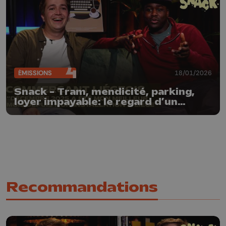
ÉMISSIONS
18/01/2026
Snack - Tram, mendicité, parking,
loyer impayable: le regard d’un
commerçant sur liège
Recommandations