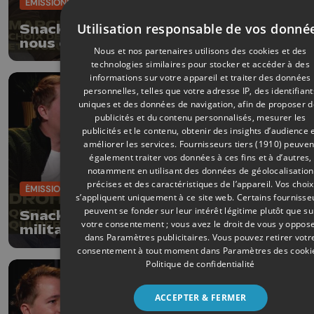
ÉMISSIONS
22/03/2026
Utilisation responsable de vos donné
Snack - Un marchand de la batte
nous explique tout sur le plus grand
Nous et nos partenaires utilisons des cookies et des
marché d’Europe
technologies similaires pour stocker et accéder à des
informations sur votre appareil et traiter des données
personnelles, telles que votre adresse IP, des identifiant
uniques et des données de navigation, afin de proposer 
publicités et du contenu personnalisés, mesurer les
publicités et le contenu, obtenir des insights d’audience 
améliorer les services.
Fournisseurs tiers (1910)
peuven
également traiter vos données à ces fins et à d’autres,
notamment en utilisant des données de géolocalisation
précises et des caractéristiques de l’appareil. Vos choix
ÉMISSIONS
15/03/2026
s’appliquent uniquement à ce site web. Certains fournisse
peuvent se fonder sur leur intérêt légitime plutôt que su
Snack - Droits des femmes : une
votre consentement ; vous avez le droit de vous y oppos
militante nous explique pourquoi
dans
Paramètres publicitaires
. Vous pouvez retirer votr
nous sommes encore loin de l'égalité
consentement à tout moment dans
Paramètres des cooki
Politique de confidentialité
ACCEPTER & FERMER