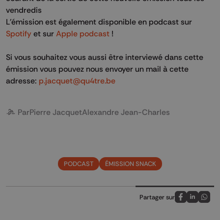
vendredis
L'émission est également disponible en podcast sur
Spotify
et sur
Apple podcast
!
Si vous souhaitez vous aussi être interviewé dans cette
émission vous pouvez nous envoyer un mail à cette
adresse:
p.jacquet@qu4tre.be
Par
Pierre Jacquet
Alexandre Jean-Charles
PODCAST
ÉMISSION SNACK
Partager sur
Partagez sur
Partagez 
Parta