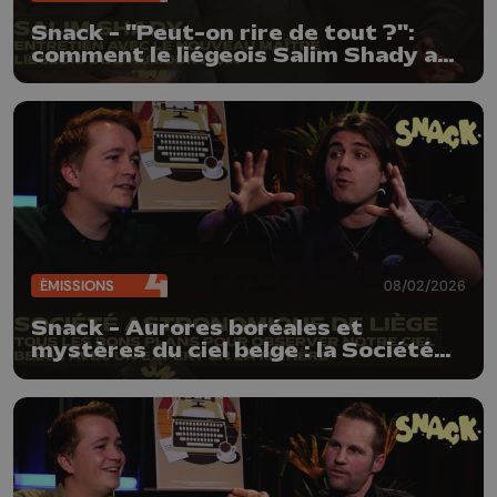
Snack - "Peut-on rire de tout ?":
comment le liégeois Salim Shady a
réussi à percer avec l'humour noir
ÉMISSIONS
08/02/2026
Snack - Aurores boréales et
mystères du ciel belge : la Société
Astronomique de Liège nous livre
ses secrets