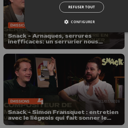
REFUSER TOUT
CONFIGURER
ÉMISSIONS
08/03/2026
Snack - Arnaques, serrures
inefficaces: un serrurier nous
explique tout ce qu'il faut savoir sur
son métier
ÉMISSIONS
01/03/2026
Snack - Simon Fransquet : entretien
avec le liégeois qui fait sonner le
cinéma à l'international