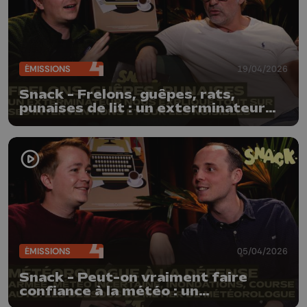
ÉMISSIONS
19/04/2026
Snack - Frelons, guêpes, rats,
punaises de lit : un exterminateur
nous explique comment s’en
débarrasser !
ÉMISSIONS
05/04/2026
Snack - Peut-on vraiment faire
confiance à la météo : un
météorologue de la défense nous