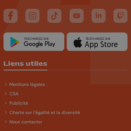
Suivez-nous sur FaceBook
Suivez-nous sur Instagram
Suivez-nous sur TikTok
Suivez-nous sur YouTube
Suivez-nous sur
Suiv
Liens utiles
Mentions légales
CSA
Publicité
Charte sur l'égalité et la diversité
Nous contacter