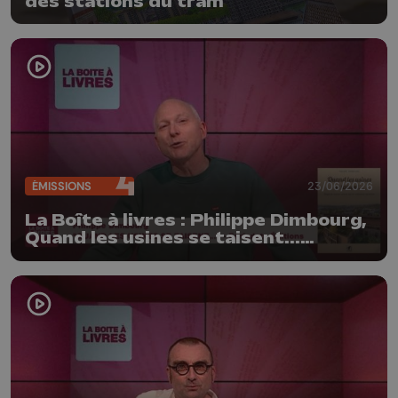
des stations du tram
ÉMISSIONS
23/06/2026
La Boîte à livres : Philippe Dimbourg,
Quand les usines se taisent...
(Farfadets Editions)