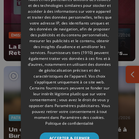
et des technologies similaires pour stocker et
accéder à des informations sur votre appareil
et traiter des données personnelles, telles que
votre adresse IP, des identifiants uniques et
des données de navigation, afin de proposer
des publicités et du contenu personnalisés,
ÉMISSIONS
02/06/2026
mesurer les publicités et le contenu, obtenir
La Boîte à livres : Robin Michaux,
des insights d’audience et améliorer les
Retrouver le sens commun (Le Lys
services.
Fournisseurs tiers (1910)
peuvent
également traiter vos données à ces fins et à
bleu Editions)
d’autres, notamment en utilisant des données
de géolocalisation précises et des
caractéristiques de l’appareil. Vos choix
Ouv
s’appliquent uniquement à ce site web.
Certains fournisseurs peuvent se fonder sur
leur intérêt légitime plutôt que sur votre
consentement ; vous avez le droit de vous y
opposer dans
Paramètres publicitaires
. Vous
pouvez retirer votre consentement à tout
moment dans
Paramètres des cookies
.
PATRIMOINE
27/05/2026
Politique de confidentialité
Un carnet du Patrimoine consacré à
Burdinne
ACCEPTER & FERMER