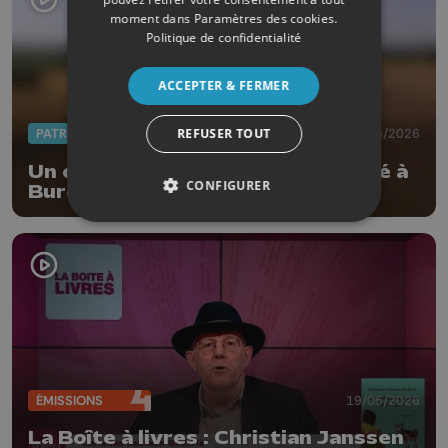
moment dans
Paramètres des cookies
.
Politique de confidentialité
ACCEPTER & FERMER
REFUSER TOUT
PATRIMOINE
27/05/2026
Un carnet du Patrimoine consacré à
CONFIGURER
Burdinne
ÉMISSIONS
19/05/2026
La Boîte à livres : Christian Janssen