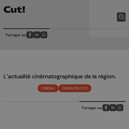
Cut!
Partager sur
Partagez sur FaceBook
Partagez sur LinkedIn
Partagez sur Whatsapp
L'actualité cinématographique de la région.
CINÉMA
ÉMISSION CUT!
Partager sur
Partagez sur
Partagez 
Parta