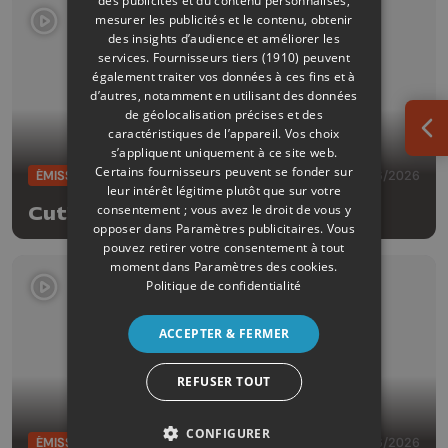
des publicités et du contenu personnalisés,
mesurer les publicités et le contenu, obtenir
des insights d’audience et améliorer les
services.
Fournisseurs tiers (1910)
peuvent
également traiter vos données à ces fins et à
d’autres, notamment en utilisant des données
de géolocalisation précises et des
caractéristiques de l’appareil. Vos choix
Ouv
s’appliquent uniquement à ce site web.
Certains fournisseurs peuvent se fonder sur
ÉMISSIONS
17/06/2026
leur intérêt légitime plutôt que sur votre
consentement ; vous avez le droit de vous y
Cut!
opposer dans
Paramètres publicitaires
. Vous
pouvez retirer votre consentement à tout
moment dans
Paramètres des cookies
.
Politique de confidentialité
ACCEPTER & FERMER
REFUSER TOUT
CONFIGURER
ÉMISSIONS
10/06/2026