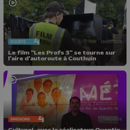
SOCIÉTÉ
18/05/2026
Le film "Les Profs 3" se tourne sur
l'aire d'autoroute à Couthuin
ÉMISSIONS
15/05/2026